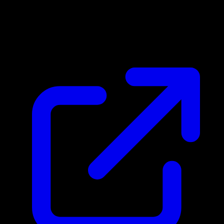
Marktpreis
N/A
Live