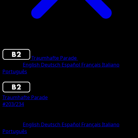
Traumhafte Parade
•
#203/234
•
Three Star
Sprache
English
Deutsch
Español
Français
Italiano
Português
Pokemon
Stage2
Traumhafte Parade
#203/234
Seltenheit
Three Star
Sprache
English
Deutsch
Español
Français
Italiano
Português