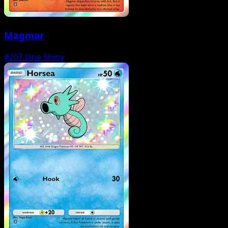
Magmar
#207
One Shiny