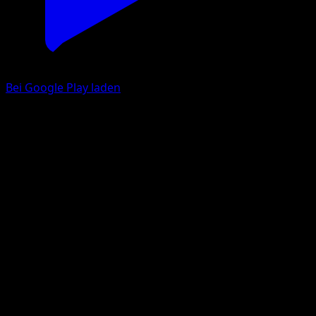
Bei Google Play laden
Mega Gardevoir ex
Traumhafte Parade
Pokémon‑Sammelkartenspiel‑Pocket
#203
Three Star
DOM
Pokemon
Stage2