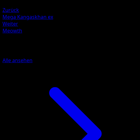
Darkness +20
Zurück
Mega Kangaskhan ex
Weiter
Meowth
Mehr aus Traumhafte Parade
Alle ansehen