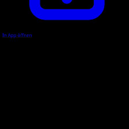
In App öffnen
Fantasia Force
P
P
110
Take 3 {P} Energy from your Energy Zone and attach it to
your {P} Pokémon in any way you like.
Illustrator
DOM
HP
210
Rückzug
Schwäche