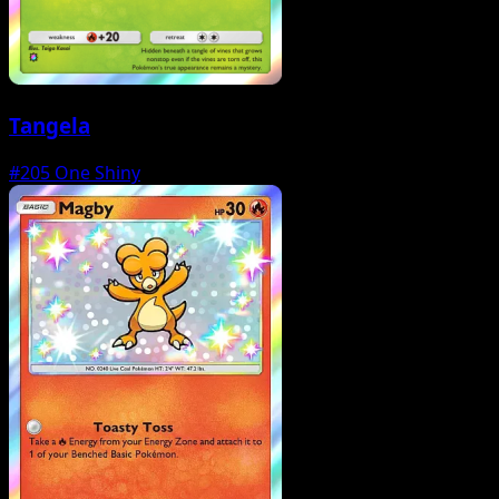
Tangela
#205
One Shiny