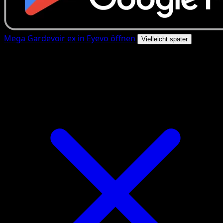
Mega Gardevoir ex in Eyevo öffnen
Vielleicht später
4.8★
|
50k+ Downloads
|
Kostenlos
Mega Gardevoir ex