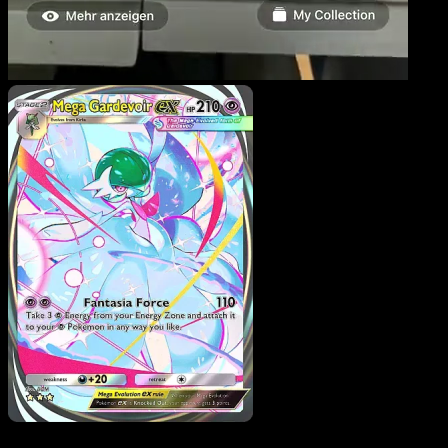
Mega Gardevoir ex
·
Traumhafte Parade
#203