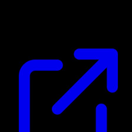
Marktpreis
N/A
Live