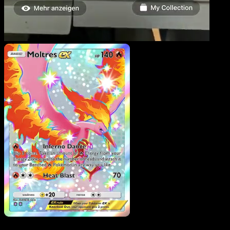
Moltres ex
·
Eevee Grove
#103