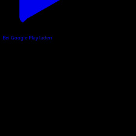
Bei Google Play laden
Moltres ex
Eevee Grove
Pokémon TCG Pocket
#103
Two Shiny
PLANETA Saito
Pokemon
Basic