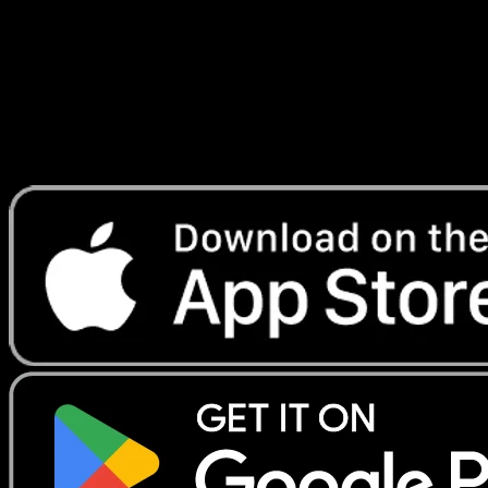
Lade Eyevo, um Karten sofort zu scannen und
Preise zu verfolgen.
Erhalte Live-Preise, Sammlungstools und schnelle Scans.
Öffne genau diese Karte in der App oder lade Eyevo jetzt
herunter.