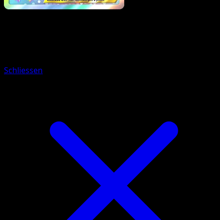
Pokemon
Basic
Moltres ex
Schliessen