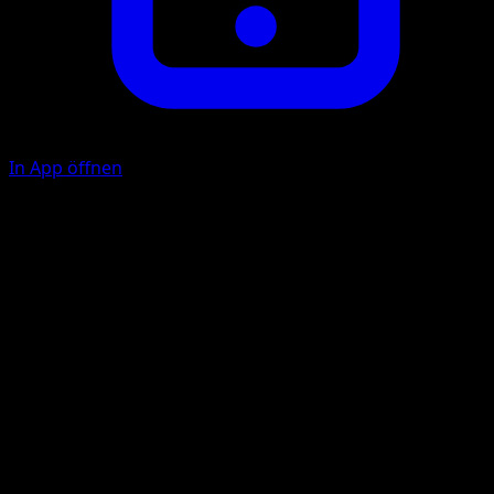
In App öffnen
Inferno Dance
F
Flip 3 coins. Take an amount of {R} Energy from your
Energy Zone equal to the number of heads and attach it t
your Benched {R} Pokémon in any way you like.
Heat Blast
F
C
C
70