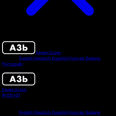
Eevee Grove
•
#103/107
•
Two Shiny
Sprache
English
Deutsch
Español
Français
Italiano
Português
Pokemon
Basic
Eevee Grove
#103/107
Seltenheit
Two Shiny
Sprache
English
Deutsch
Español
Français
Italiano