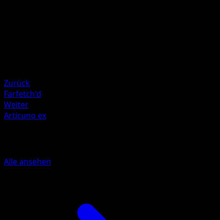
Illustrator
PLANETA Saito
HP
140
Rückzug
Schwäche
Lightning +20
Zurück
Farfetch'd
Weiter
Articuno ex
Mehr aus Eevee Grove
Alle ansehen