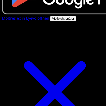
Moltres ex in Eyevo öffnen
Vielleicht später
4.8★
|
50k+ Downloads
|
Kostenlos
Moltres ex