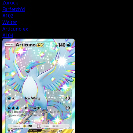
Zurück
Farfetch'd
#102
Weiter
Articuno ex
#104