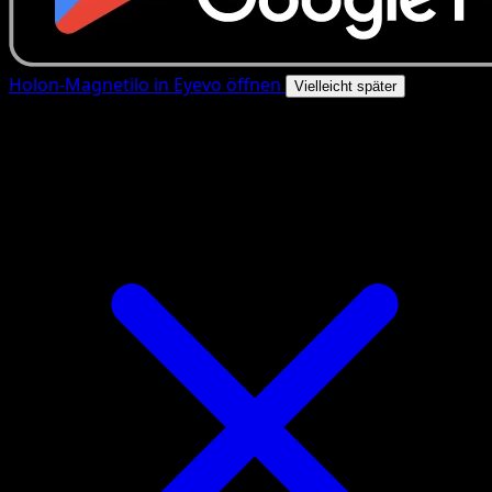
Holon-Magnetilo in Eyevo öffnen
Vielleicht später
4.8★
|
50k+ Downloads
|
Kostenlos
Holon-Magnetilo