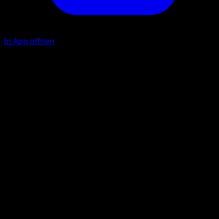
In App öffnen
Linear Attack
M
Choose 1 of your opponent's Pokémon. This attack does
10 damage to that Pokémon. (Don't apply Weakness and
Resistance for Benched Pokémon.)
Illustrator
Katsura Tabata
HP
40
Rückzug
Schwäche
Feuer ×2
Resistenz