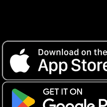
Lade Eyevo, um Karten sofort zu scannen und
Preise zu verfolgen.
Erhalte Live-Preise, Sammlungstools und schnelle Scans.
Öffne genau diese Karte in der App oder lade Eyevo jetzt
herunter.