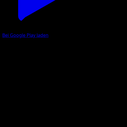
Bei Google Play laden
Holon-Magnetilo
EX Delta Species
EX
#70
Häufig
Katsura Tabata
Pokémon
Basis