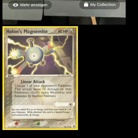
Holon-Magnetilo
·
EX
Delta Species
#70