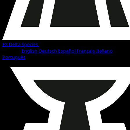
EX Delta Species
•
#70/114
•
Häufig
Sprache
English
Deutsch
Español
Français
Italiano
Português
Pokémon
Basis