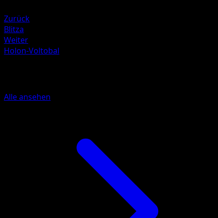
Grass -30
Zurück
Blitza
Weiter
Holon-Voltobal
Mehr aus EX Delta Species
Alle ansehen