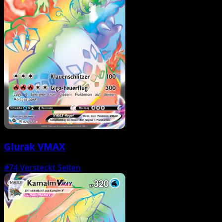
Glurak VMAX
#74
Versteckt Selten