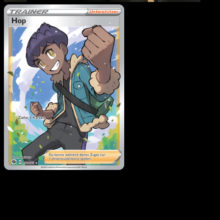
Hop
·
Weg des Champs
#73
Lade Eyevo, um Karten sofort zu scannen und
Preise zu verfolgen.