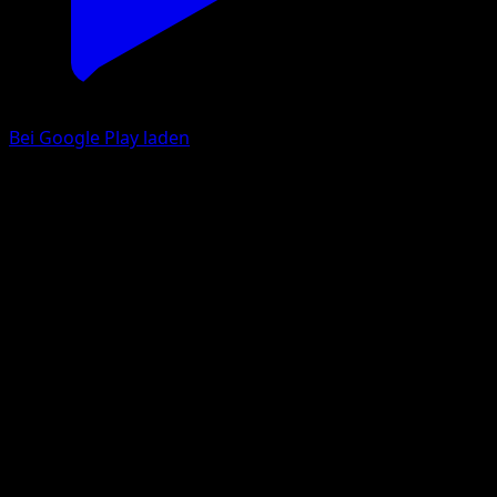
Bei Google Play laden
Hop
Weg des Champs
Schwert & Schild
#73
Ultra Selten
Naoki Saito
Trainer
Eyevo App holen