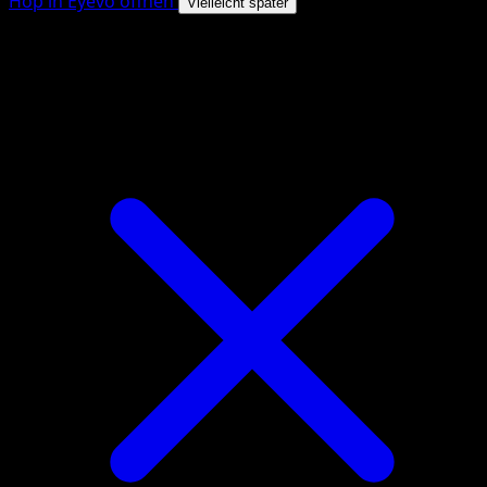
Hop in Eyevo öffnen
Vielleicht später
4.8★
|
50k+ Downloads
|
Kostenlos
Hop