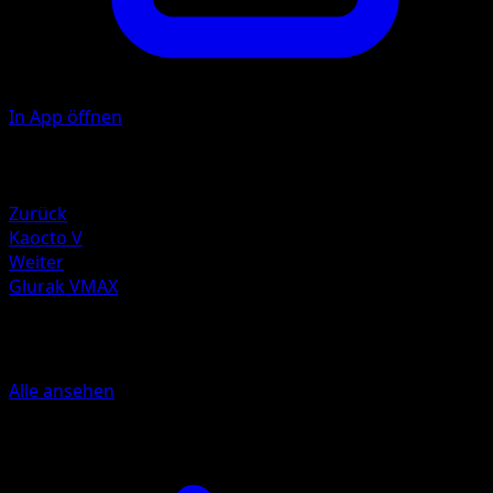
In App öffnen
Illustrator
Naoki Saito
Rückzug
Zurück
Kaocto V
Weiter
Glurak VMAX
Mehr aus Weg des Champs
Alle ansehen