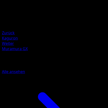
60
Rückzug
Schwäche
Feuer ×2
Resistenz
Psychic -20
Zurück
Kaguron
Weiter
Muramura GX
Mehr aus Sturm Am Firmament
Alle ansehen