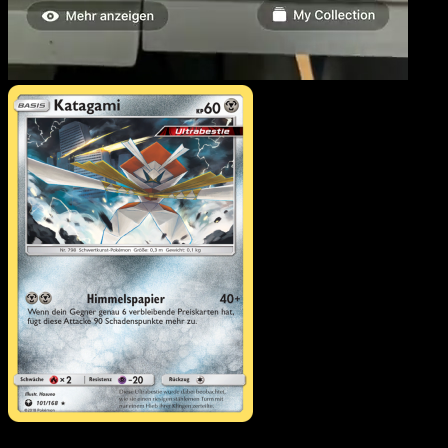
Katagami
·
Sturm Am
Firmament
#101