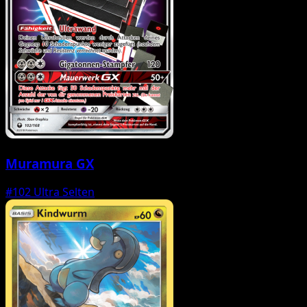
Muramura GX
#102
Ultra Selten