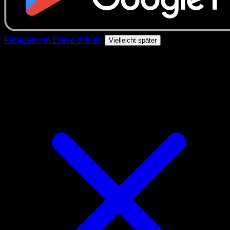
Katagami in Eyevo öffnen
Vielleicht später
4.8★
|
50k+ Downloads
|
Kostenlos
Katagami