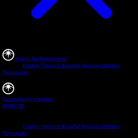
Sturm Am Firmament
•
#101/183
•
Selten
Sprache
English
Deutsch
Español
Français
Italiano
Português
Pokémon
Basis
Sturm Am Firmament
#101/183
Seltenheit
Selten
Sprache
English
Deutsch
Español
Français
Italiano
Português