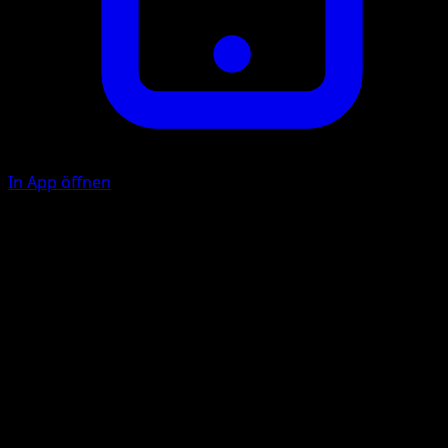
In App öffnen
Himmelspapier
M
M
40+
Wenn dein Gegner genau 6 verbleibende Preiskarten hat,
fügt diese Attacke 90 Schadenspunkte mehr zu.
Illustrator
Hasuno
HP