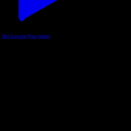
Bei Google Play laden
Katagami
Sturm Am Firmament
Sonne & Mond
#101
Selten
Hasuno
Pokémon
Basis