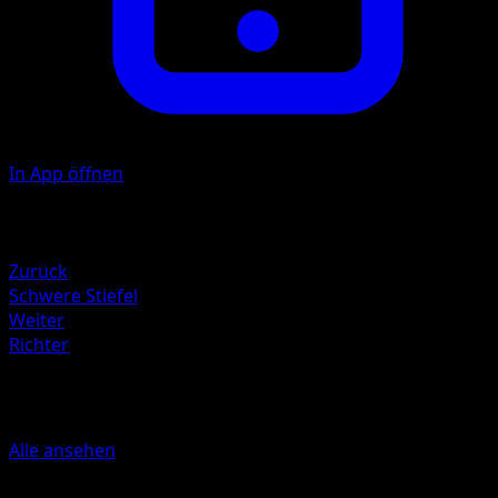
In App öffnen
Illustrator
5ban Graphics
Rückzug
Zurück
Schwere Stiefel
Weiter
Richter
Mehr aus TURBOstart
Alle ansehen