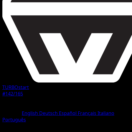
TURBOstart
#142/165
Seltenheit
Ungewöhnlich
Sprache
English
Deutsch
Español
Français
Italiano
Português