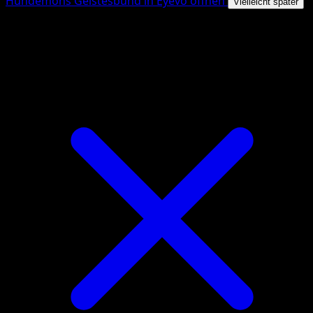
Hundemons Geistesbund in Eyevo öffnen
Vielleicht später
4.8★
|
50k+ Downloads
|
Kostenlos
Hundemons Geistesbund