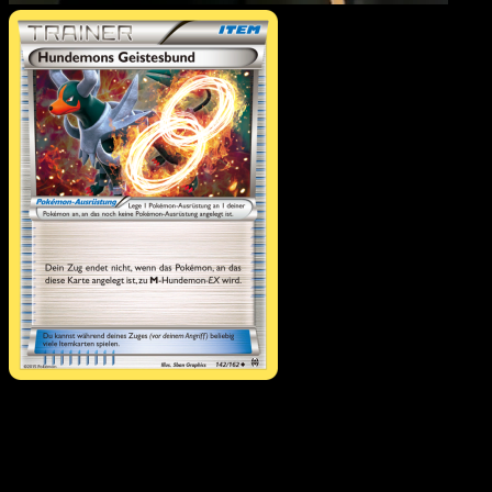
Hundemons Geistesbun
·
TURBOstart
#142
Lade Eyevo, um Karten sofort zu scannen und
Preise zu verfolgen.