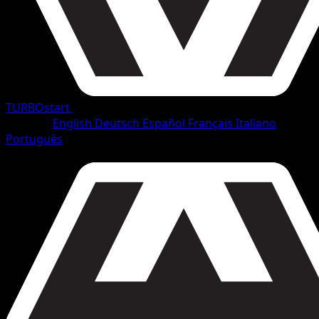
TURBOstart
•
#142/165
•
Ungewöhnlich
Sprache
English
Deutsch
Español
Français
Italiano
Português
Trainer