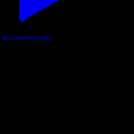
Bei Google Play laden
Hundemons Geistesbund
TURBOstart
XY
#142
Ungewöhnlich
5ban Graphics
Trainer
Eyevo App holen