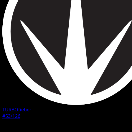
TURBOfieber
#53/126
Seltenheit
Häufig