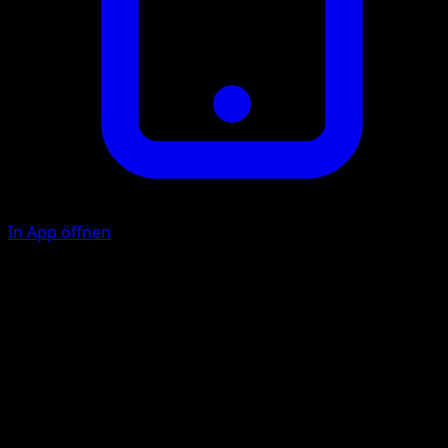
In App öffnen
Nadelrakete
P
F
10×
Wirf 4 Münzen. Dieser Angriff fügt 10 Schadenspunkte ma
der Anzahl "Kopf" zu.
Illustrator