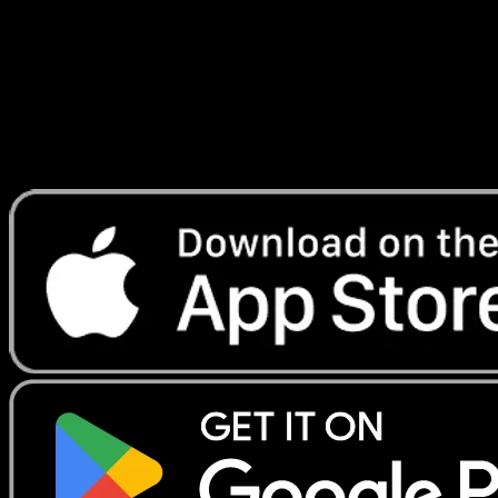
Lade Eyevo, um Karten sofort zu scannen und
Preise zu verfolgen.
Erhalte Live-Preise, Sammlungstools und schnelle Scans.
Öffne genau diese Karte in der App oder lade Eyevo jetzt
herunter.