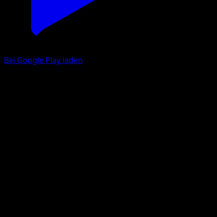
Bei Google Play laden
Pionskora
TURBOfieber
XY
#53
Häufig
Kyoko Umemoto
Pokémon
Basis