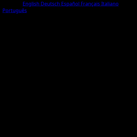
Sprache
English
Deutsch
Español
Français
Italiano
Português