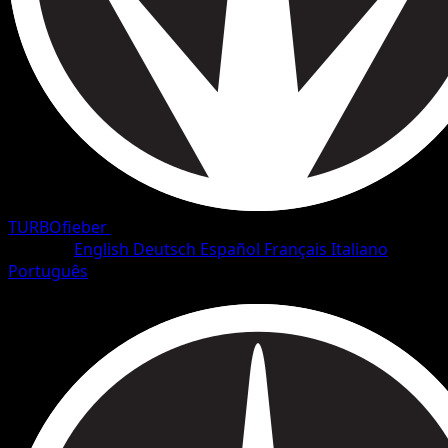
TURBOfieber
•
#53/126
•
Häufig
Sprache
English
Deutsch
Español
Français
Italiano
Português
Pokémon
Basis