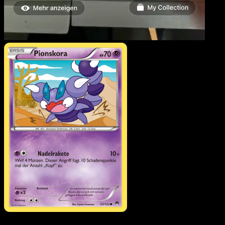
Pionskora
·
TURBOfieber
#53