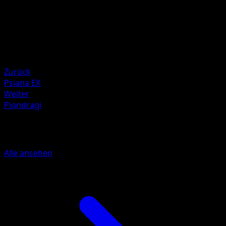
Kyoko Umemoto
HP
70
Rückzug
Schwäche
Psycho ×2
Zurück
Psiana EX
Weiter
Piondragi
Mehr aus TURBOfieber
Alle ansehen