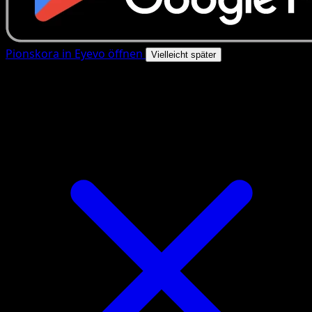
Pionskora in Eyevo öffnen
Vielleicht später
4.8★
|
50k+ Downloads
|
Kostenlos
Pionskora