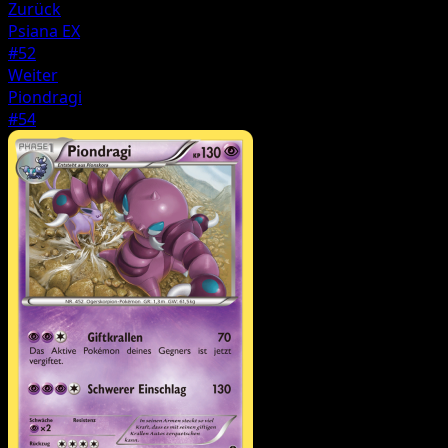
Zurück
Psiana EX
#52
Weiter
Piondragi
#54