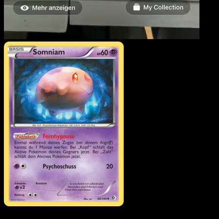
Somniam
·
Überschritten
Schwellen
#68