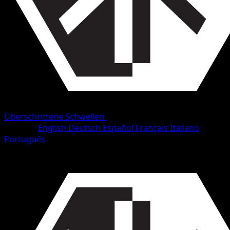
Überschrittene Schwellen
•
#68/153
•
Ungewöhnlich
Sprache
English
Deutsch
Español
Français
Italiano
Português
Pokémon
Basis