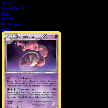
Zurück
Cresselia-EX
#67
Weiter
Somnivora
#69