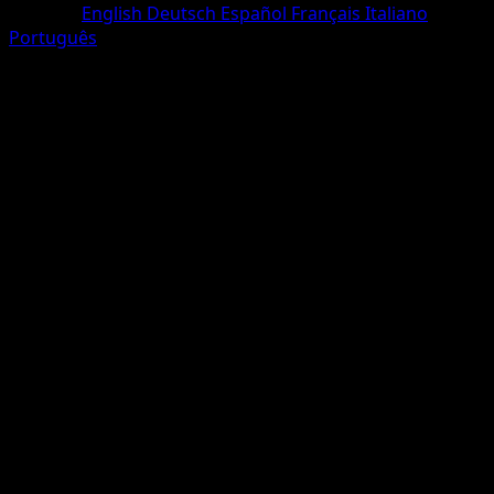
Sprache
English
Deutsch
Español
Français
Italiano
Português