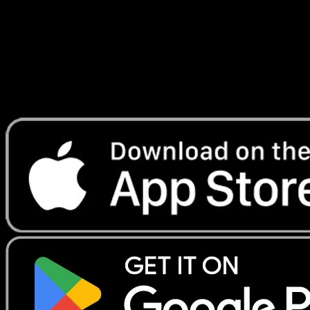
Lade Eyevo, um Karten sofort zu scannen und
Preise zu verfolgen.
Erhalte Live-Preise, Sammlungstools und schnelle Scans.
Öffne genau diese Karte in der App oder lade Eyevo jetzt
herunter.