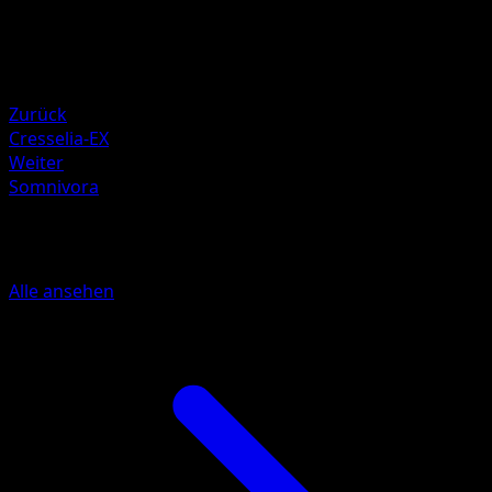
60
Rückzug
Schwäche
Psycho ×2
Zurück
Cresselia-EX
Weiter
Somnivora
Mehr aus Überschrittene Schwellen
Alle ansehen