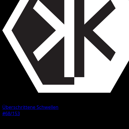
Überschrittene Schwellen
#68/153
Seltenheit
Ungewöhnlich