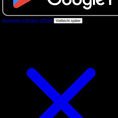
Somniam in Eyevo öffnen
Vielleicht später
4.8★
|
50k+ Downloads
|
Kostenlos
Somniam