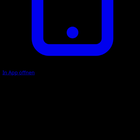
In App öffnen
Ability
Long-Distance Hypnosis
P
F
20
Illustrator
sui
HP