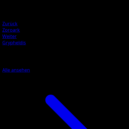
Elektro ×2
Resistenz
Fighting -20
Zurück
Zoroark
Weiter
Grypheldis
Mehr aus Schwarz & Weiß
Alle ansehen