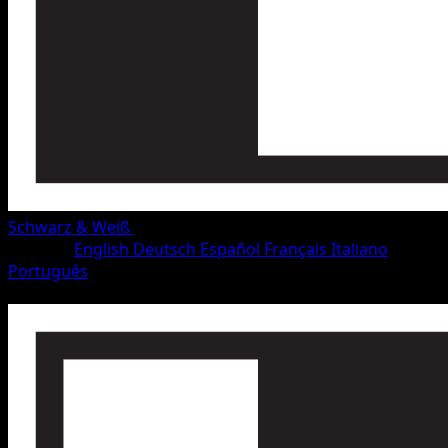
Schwarz & Weiß
•
#72/115
•
Ungewöhnlich
Sprache
English
Deutsch
Español
Français
Italiano
Português
Pokémon
Basis