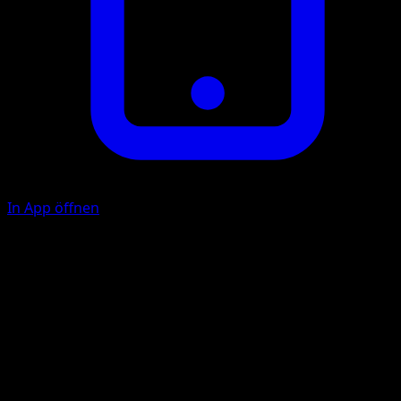
In App öffnen
U
20
Illustrator
Kagemaru Himeno
HP
60
Rückzug
Schwäche