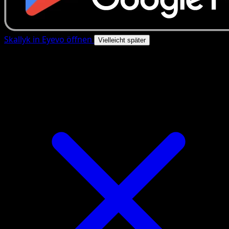
Skallyk in Eyevo öffnen
Vielleicht später
4.8★
|
50k+ Downloads
|
Kostenlos
Skallyk