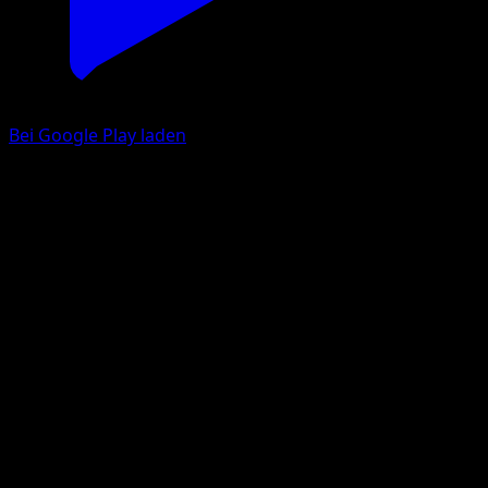
Bei Google Play laden
Skallyk
Schwarz & Weiß
Schwarz & Weiß
#72
Ungewöhnlich
Kagemaru Himeno
Pokémon
Basis