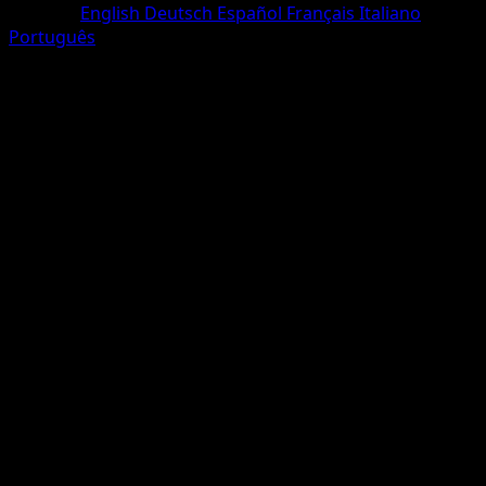
Sprache
English
Deutsch
Español
Français
Italiano
Português