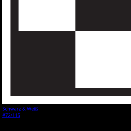
Schwarz & Weiß
#72/115
Seltenheit
Ungewöhnlich