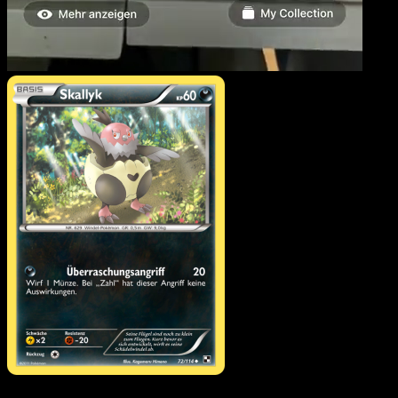
Skallyk
·
Schwarz & Weiß
#72