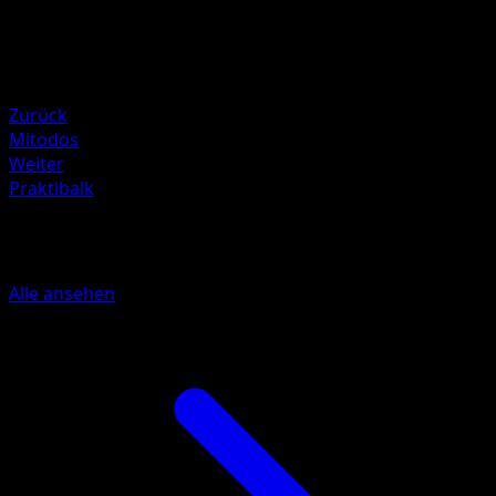
90
Rückzug
Schwäche
Psycho ×2
Zurück
Mitodos
Weiter
Praktibalk
Mehr aus Schwarz & Weiß
Alle ansehen