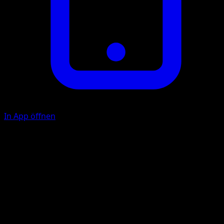
In App öffnen
Ability
Damage Swap
P
P
P
30
Illustrator
5ban Graphics
HP