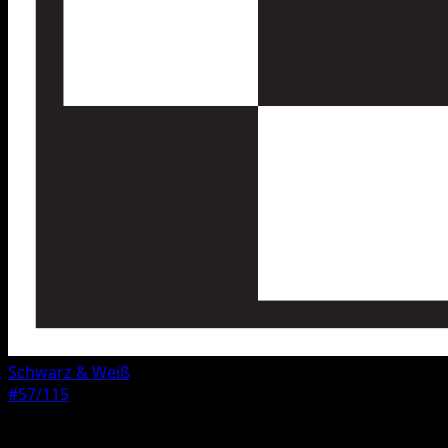
Schwarz & Weiß
#57/115
Seltenheit
Selten