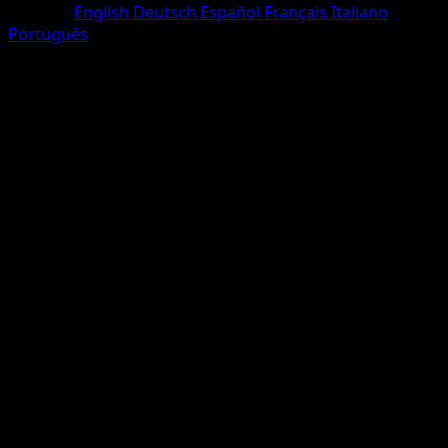
Sprache
English
Deutsch
Español
Français
Italiano
Português