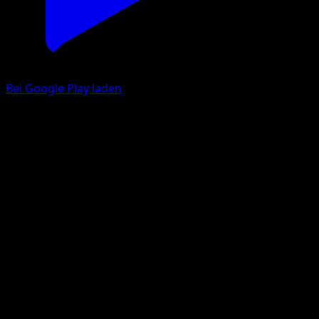
Bei Google Play laden
Zytomega
Schwarz & Weiß
Schwarz & Weiß
#57
Selten
5ban Graphics
Pokémon
Rang 2