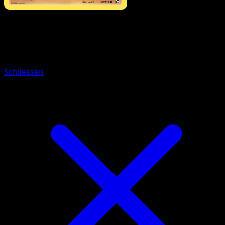
Pokémon
Rang 2
Zytomega
Schliessen