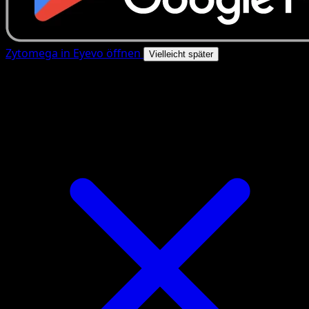
Zytomega in Eyevo öffnen
Vielleicht später
4.8★
|
50k+ Downloads
|
Kostenlos
Zytomega