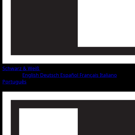
Schwarz & Weiß
•
#57/115
•
Selten
Sprache
English
Deutsch
Español
Français
Italiano
Português
Pokémon
Rang 2