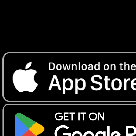
Lade Eyevo, um Karten sofort zu scannen und
Preise zu verfolgen.
Erhalte Live-Preise, Sammlungstools und schnelle Scans.
Öffne genau diese Karte in der App oder lade Eyevo jetzt
herunter.