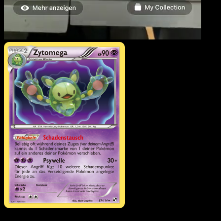
Zytomega
·
Schwarz &
Weiß
#57