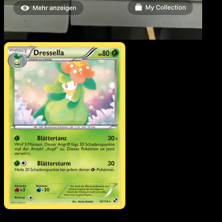
Dressella
·
Schwarz &
Weiß
#10