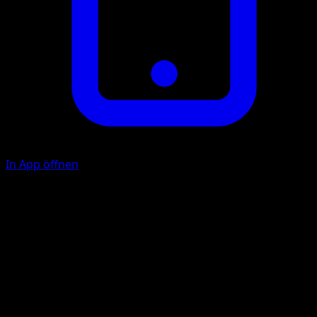
In App öffnen
P
30
P
F
30
Illustrator
Atsuko Nishida
HP