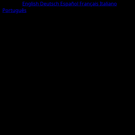
Sprache
English
Deutsch
Español
Français
Italiano
Português