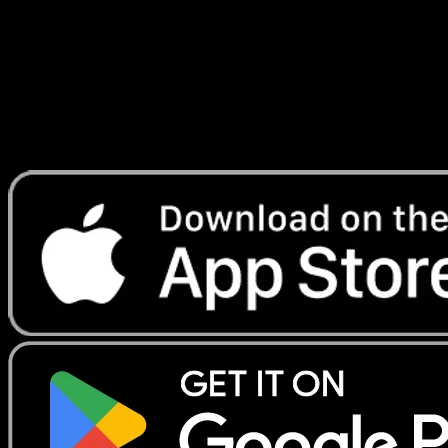
Lade Eyevo, um Karten sofort zu scannen und
Preise zu verfolgen.
Erhalte Live-Preise, Sammlungstools und schnelle Scans.
Öffne genau diese Karte in der App oder lade Eyevo jetzt
herunter.