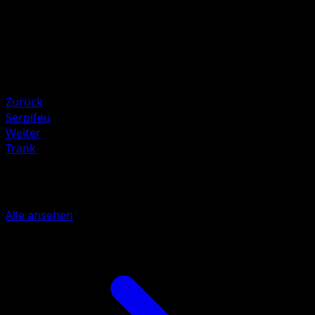
80
Rückzug
Schwäche
Feuer ×2
Resistenz
Water -20
Zurück
Serpifeu
Weiter
Trank
Mehr aus Schwarz & Weiß
Alle ansehen