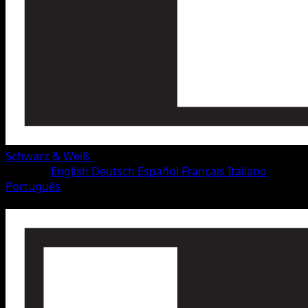
Schwarz & Weiß
•
#10/115
•
Selten
Sprache
English
Deutsch
Español
Français
Italiano
Português
Pokémon
Rang 1