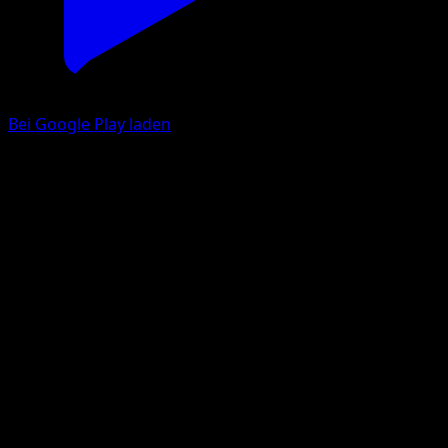
Bei Google Play laden
Dressella
Schwarz & Weiß
Schwarz & Weiß
#10
Selten
Atsuko Nishida
Pokémon
Rang 1