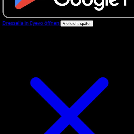
Dressella in Eyevo öffnen
Vielleicht später
4.8★
|
50k+ Downloads
|
Kostenlos
Dressella