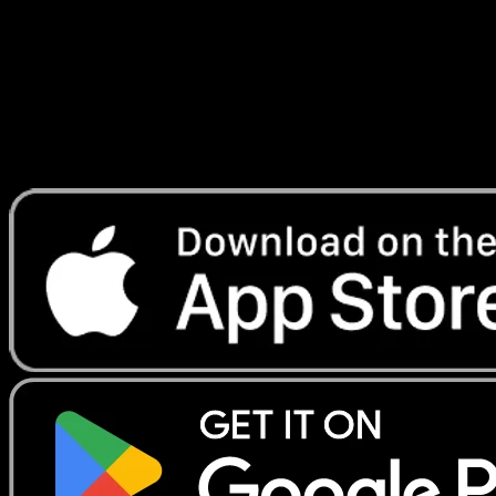
Lade Eyevo, um Karten sofort zu scannen und
Preise zu verfolgen.
Erhalte Live-Preise, Sammlungstools und schnelle Scans.
Öffne genau diese Karte in der App oder lade Eyevo jetzt
herunter.