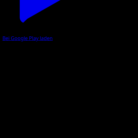
Bei Google Play laden
Mebrana
Schwarze Blitze
Karmesin & Purpur
#104
Selten, Illustration
KEIICHIRO ITO
Pokémon
Rang 1