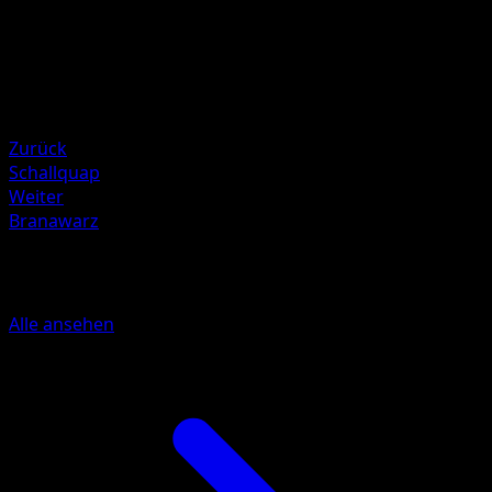
Illustrator
KEIICHIRO ITO
HP
90
Rückzug
Zurück
Schallquap
Weiter
Branawarz
Mehr aus Schwarze Blitze
Alle ansehen