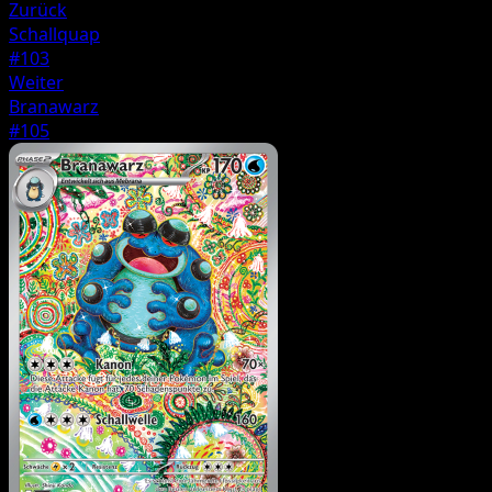
Zurück
Schallquap
#103
Weiter
Branawarz
#105