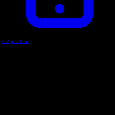
In App öffnen
Kanon
F
F
40×
Diese Attacke fügt für jedes deiner Pokémon im Spiel, das
die Attacke Kanon hat, 40 Schadenspunkte zu.
Wellenplatscher
W
F
F
60