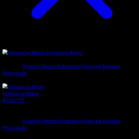
Schwarze Blitze
•
#104/172
•
Selten,
Illustration
Sprache
English
Deutsch
Español
Français
Italiano
Português
Pokémon
Rang 1
Schwarze Blitze
#104/172
Seltenheit
Selten, Illustration
Sprache
English
Deutsch
Español
Français
Italiano
Português