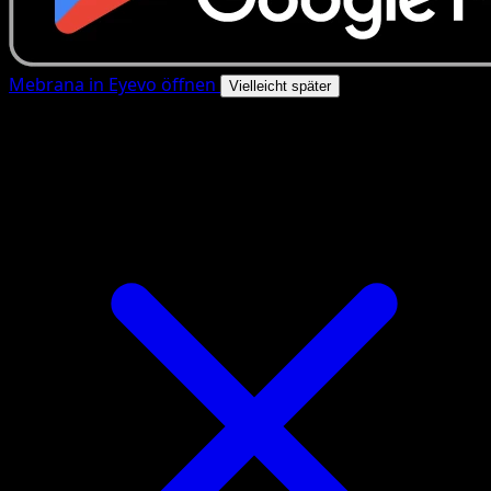
Mebrana in Eyevo öffnen
Vielleicht später
4.8★
|
50k+ Downloads
|
Kostenlos
Mebrana