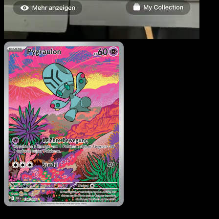
Pygraulon
·
Schwarze
Blitze
#120