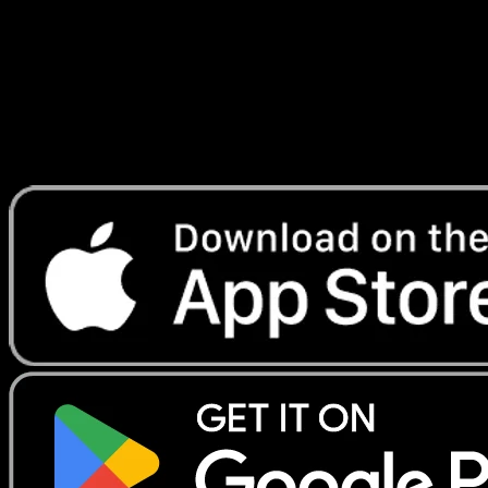
Lade Eyevo, um Karten sofort zu scannen und
Preise zu verfolgen.
Erhalte Live-Preise, Sammlungstools und schnelle Scans.
Öffne genau diese Karte in der App oder lade Eyevo jetzt
herunter.