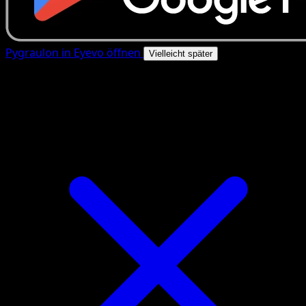
Pygraulon in Eyevo öffnen
Vielleicht später
4.8★
|
50k+ Downloads
|
Kostenlos
Pygraulon