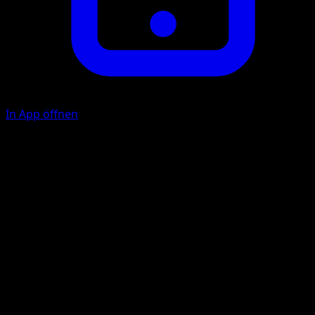
In App öffnen
Leichte Bewegung
P
Verschiebe 1 Energie von 1 Pokémon deines Gegners auf 
anderes seiner Pokémon.
Strahl
F
F
F
40