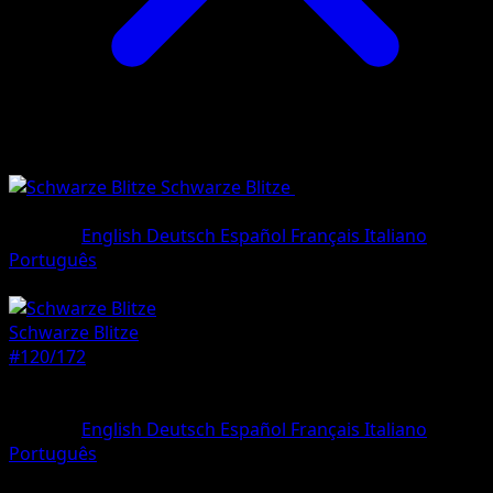
Schwarze Blitze
•
#120/172
•
Selten,
Illustration
Sprache
English
Deutsch
Español
Français
Italiano
Português
Pokémon
Basis
Schwarze Blitze
#120/172
Seltenheit
Selten, Illustration
Sprache
English
Deutsch
Español
Français
Italiano
Português