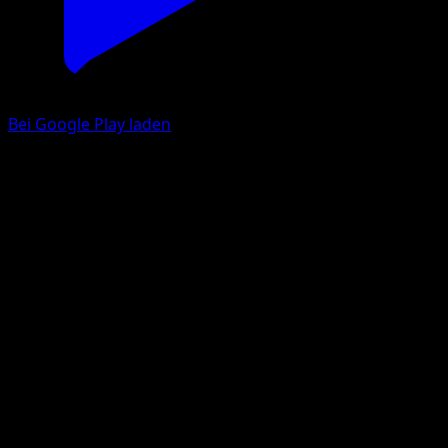
Bei Google Play laden
Pygraulon
Schwarze Blitze
Karmesin & Purpur
#120
Selten, Illustration
Masako Tomii
Pokémon
Basis