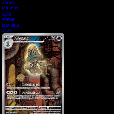
Zurück
Mitodos
#119
Weiter
Megalon
#121