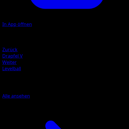
In App öffnen
Illustrator
Toyste Beach
Rückzug
Zurück
Drapfel V
Weiter
Levelball
Mehr aus Kampfstile
Alle ansehen