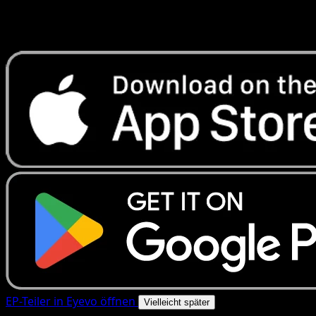
Erhalte Live-Preise, Sammlungstools und schnelle Scans.
Öffne genau diese Karte in der App oder lade Eyevo jetzt
herunter.
EP-Teiler in Eyevo öffnen
Vielleicht später