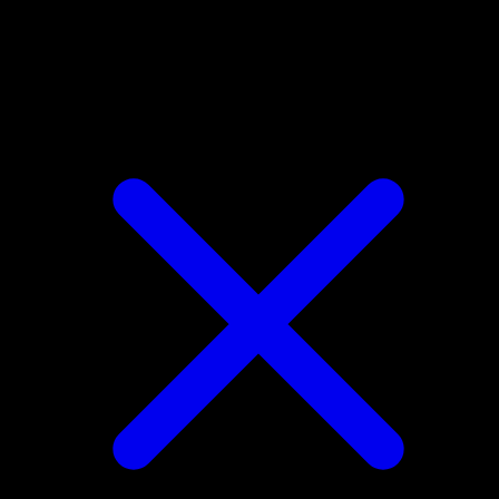
4.8★
|
50k+ Downloads
|
Kostenlos
EP-Teiler