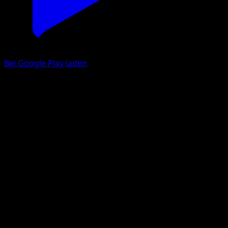
Bei Google Play laden
EP-Teiler
Kampfstile
Schwert & Schild
#180
Versteckt Selten
Toyste Beach
Trainer
Eyevo App holen