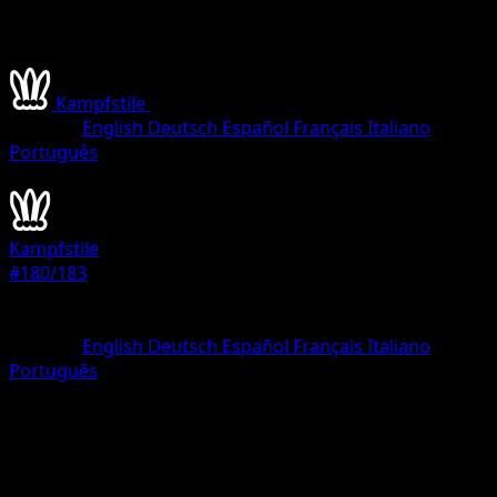
Kampfstile
•
#180/183
•
Versteckt Selten
Sprache
English
Deutsch
Español
Français
Italiano
Português
Trainer
Kampfstile
#180/183
Seltenheit
Versteckt Selten
Sprache
English
Deutsch
Español
Français
Italiano
Português