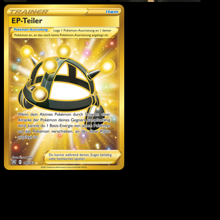
EP-Teiler
·
Kampfstile
#18
Lade Eyevo, um Karten sofort zu scannen und
Preise zu verfolgen.