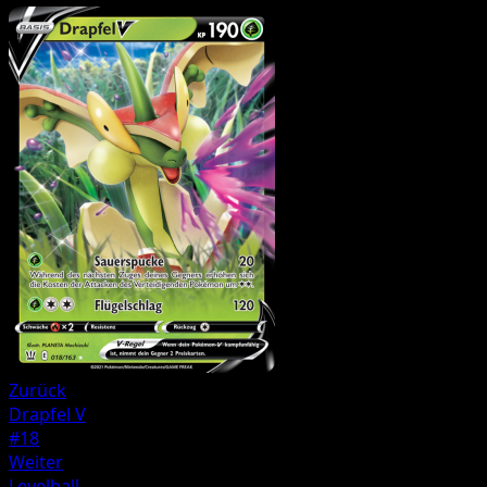
Zurück
Drapfel V
#18
Weiter
Levelball