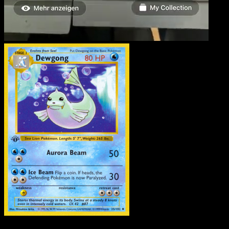
Jugong
·
Grundset
#25