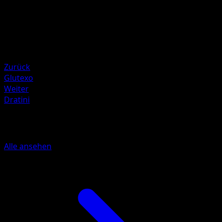
Mitsuhiro Arita
HP
80
Rückzug
Schwäche
Elektro ×2
Zurück
Glutexo
Weiter
Dratini
Mehr aus Grundset
Alle ansehen