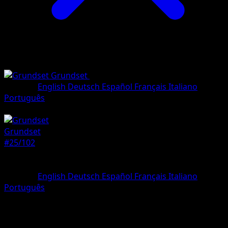
Grundset
•
#25/102
•
Ungewöhnlich
Sprache
English
Deutsch
Español
Français
Italiano
Português
Pokémon
Rang 1
Grundset
#25/102
Seltenheit
Ungewöhnlich
Sprache
English
Deutsch
Español
Français
Italiano
Português