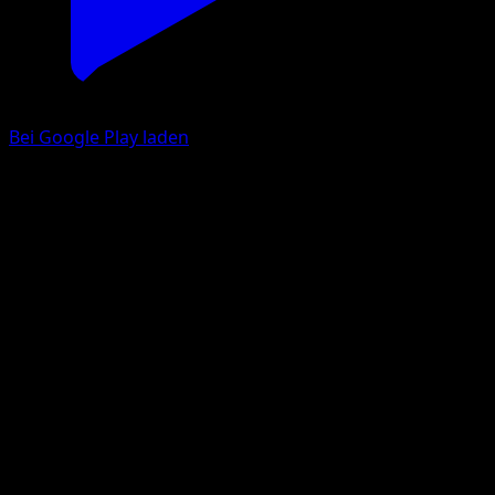
Bei Google Play laden
Jugong
Grundset
Grund
#25
Ungewöhnlich
Mitsuhiro Arita
Pokémon
Rang 1