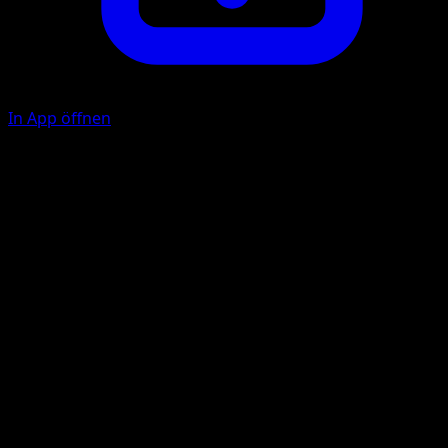
In App öffnen
Aurorastrahl
W
W
F
50
Ice Beam
W
W
F
F
30
Flip a coin. If heads, the Defending Pokémon is now
Paralyzed.
Illustrator