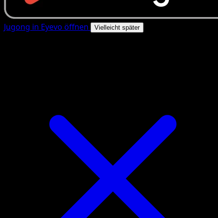
Jugong in Eyevo öffnen
Vielleicht später
4.8★
|
50k+ Downloads
|
Kostenlos
Jugong