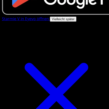
Starmie V in Eyevo öffnen
Vielleicht später
4.8★
|
50k+ Downloads
|
Kostenlos
Starmie V