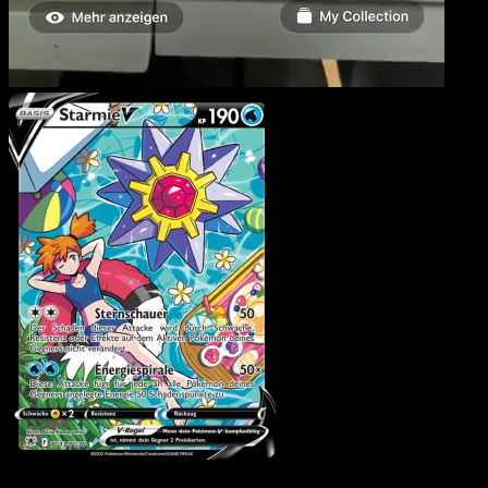
Starmie V
·
Astralglanz
#TG13