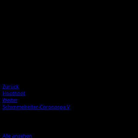
W
W
50×
Diese Attacke fügt für jede an alle Pokémon deines
Gegners angelegte Energie 50 Schadenspunkte zu.
Illustrator
Akira Komayama
HP
190
Rückzug
Schwäche
Elektro ×2
Zurück
Hoothoot
Weiter
Schimmelreiter-Coronospa V
Mehr aus Astralglanz
Alle ansehen