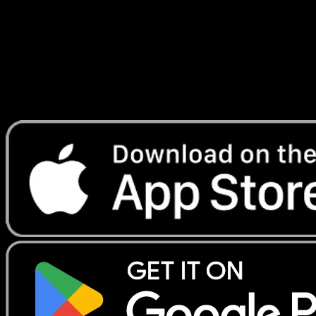
Lade Eyevo, um Karten sofort zu scannen und
Preise zu verfolgen.
Erhalte Live-Preise, Sammlungstools und schnelle Scans.
Öffne genau diese Karte in der App oder lade Eyevo jetzt
herunter.