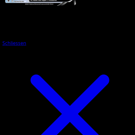
Pokémon
Basis
Starmie V
Schliessen