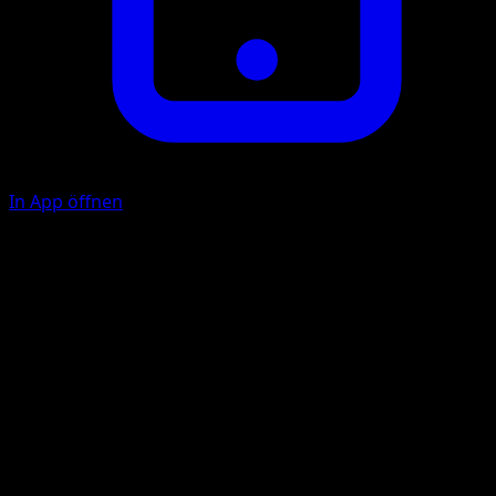
In App öffnen
Sternschauer
F
F
50
Der Schaden dieser Attacke wird durch Schwäche,
Resistenz oder Effekte auf dem Aktiven Pokémon deines
Gegners nicht verändert.
Energiespirale