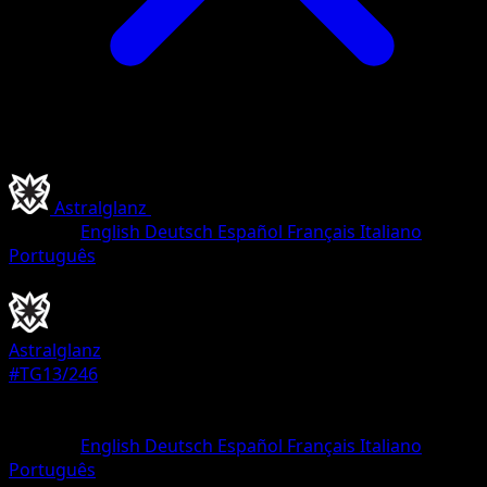
Astralglanz
•
#TG13/246
•
Ultra Selten
Sprache
English
Deutsch
Español
Français
Italiano
Português
Pokémon
Basis
Astralglanz
#TG13/246
Seltenheit
Ultra Selten
Sprache
English
Deutsch
Español
Français
Italiano
Português