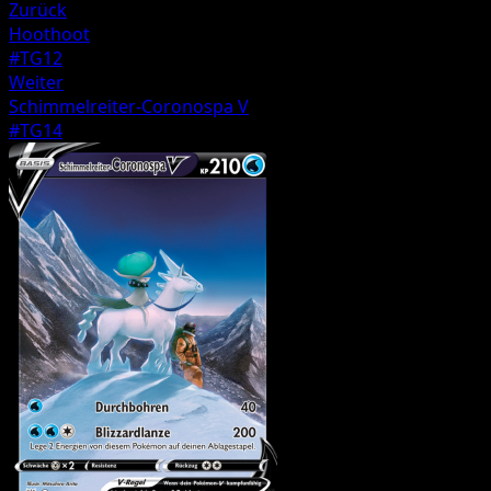
Zurück
Hoothoot
#TG12
Weiter
Schimmelreiter-Coronospa V
#TG14