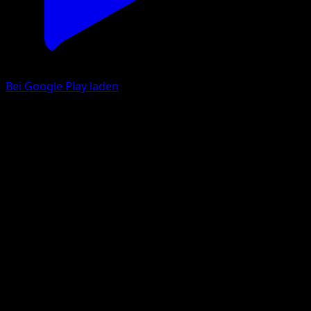
Bei Google Play laden
Starmie V
Astralglanz
Schwert & Schild
#TG13
Ultra Selten
Akira Komayama
Pokémon
Basis