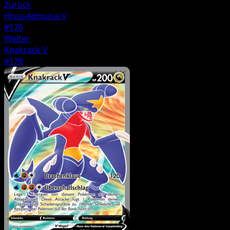
Zurück
Hisui-Admurai V
#176
Weiter
Knakrack V
#178