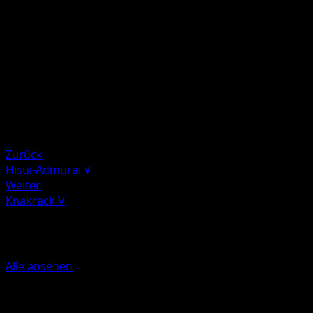
Illustrator
Mitsuhiro Arita
HP
220
Rückzug
Schwäche
Feuer ×2
Resistenz
Grass -30
Zurück
Hisui-Admurai V
Weiter
Knakrack V
Mehr aus Astralglanz
Alle ansehen