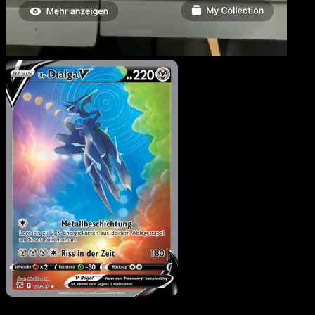
Ur-Dialga V
·
Astralglanz
#177