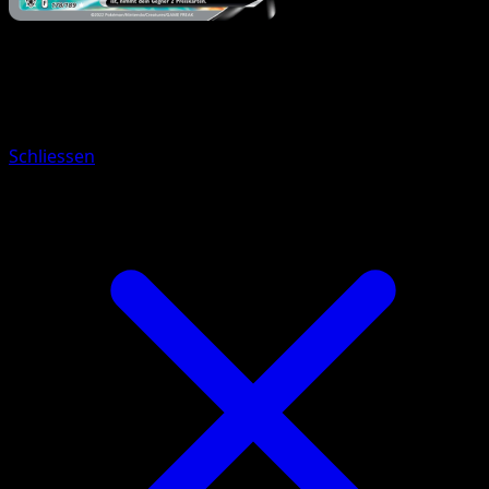
Pokémon
Basis
Ur-Dialga V
Schliessen