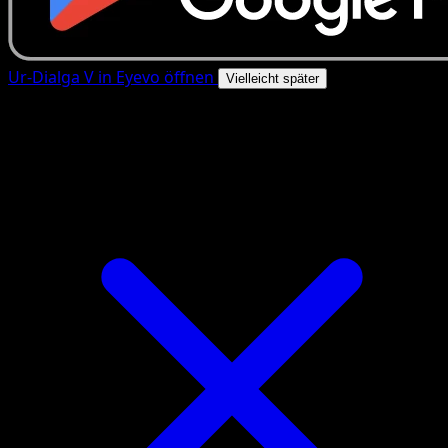
Ur-Dialga V in Eyevo öffnen
Vielleicht später
4.8★
|
50k+ Downloads
|
Kostenlos
Ur-Dialga V