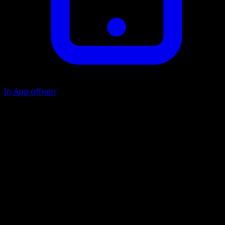
In App öffnen
Metallbeschichtung
F
Lege bis zu 2 Metal-Energiekarten aus deinem
Ablagestapel an dieses Pokémon an.
Riss in der Zeit
M
M
M
F
180