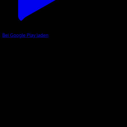
Bei Google Play laden
Ur-Dialga V
Astralglanz
Schwert & Schild
#177
Ultra Selten
Mitsuhiro Arita
Pokémon
Basis