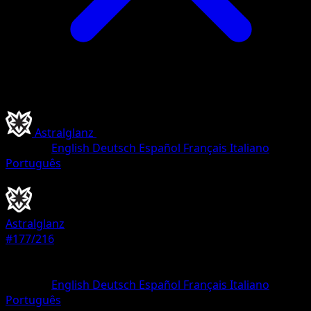
Astralglanz
•
#177/216
•
Ultra Selten
Sprache
English
Deutsch
Español
Français
Italiano
Português
Pokémon
Basis
Astralglanz
#177/216
Seltenheit
Ultra Selten
Sprache
English
Deutsch
Español
Français
Italiano
Português