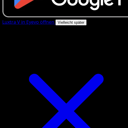
Luxtra V in Eyevo öffnen
Vielleicht später
4.8★
|
50k+ Downloads
|
Kostenlos
Luxtra V