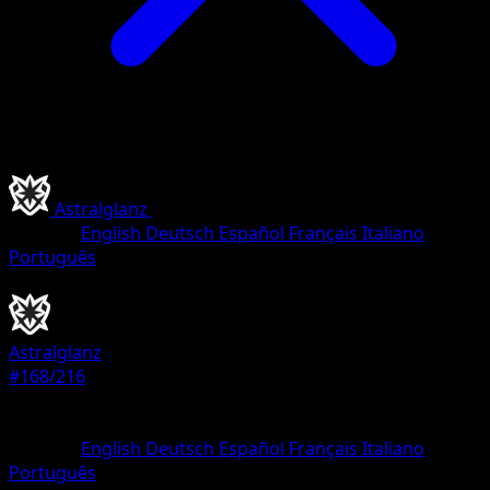
Astralglanz
•
#168/216
•
Ultra Selten
Sprache
English
Deutsch
Español
Français
Italiano
Português
Pokémon
Basis
Astralglanz
#168/216
Seltenheit
Ultra Selten
Sprache
English
Deutsch
Español
Français
Italiano
Português