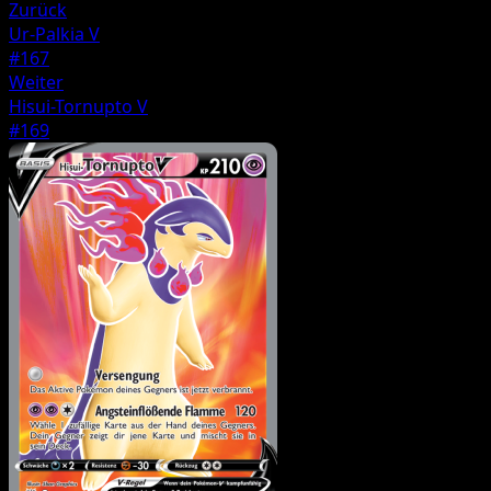
Zurück
Ur-Palkia V
#167
Weiter
Hisui-Tornupto V
#169