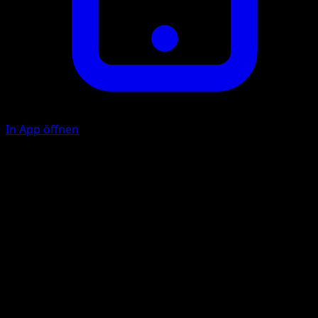
In App öffnen
Rasanter Reißzahn
F
F
30
Dein Gegner zeigt dir seine Handkarten. Lege 1
Trainerkarte, die du dort findest, auf seinen Ablagestapel.
Pulsstrahl
E
E
F