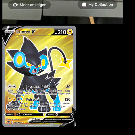
Luxtra V
·
Astralglanz
#168