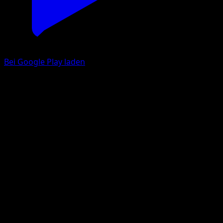
Bei Google Play laden
Luxtra V
Astralglanz
Schwert & Schild
#168
Ultra Selten
MUGENUP
Pokémon
Basis