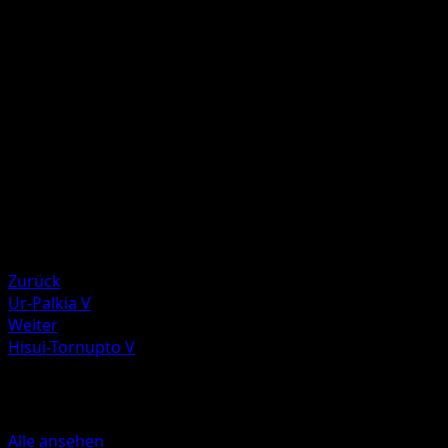
120
Lege 2 Energien von diesem Pokémon auf deinen
Ablagestapel. Das Aktive Pokémon deines Gegners ist jetz
paralysiert.
Illustrator
MUGENUP
HP
210
Rückzug
Schwäche
Kampf ×2
Zurück
Ur-Palkia V
Weiter
Hisui-Tornupto V
Mehr aus Astralglanz
Alle ansehen