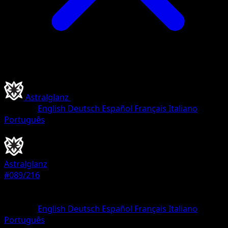
Astralglanz
•
#089/216
•
Häufig
Sprache
English
Deutsch
Español
Français
Italiano
Português
Pokémon
Basis
Astralglanz
#089/216
Seltenheit
Häufig
Sprache
English
Deutsch
Español
Français
Italiano
Português