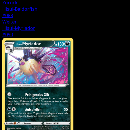
Zurück
Hisui-Baldorfish
#088
Weiter
Hisui-Myriador
#090