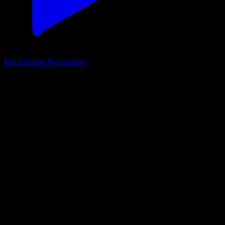
Bei Google Play laden
Hisui-Baldorfish
Astralglanz
Schwert & Schild
#089
Häufig
OKACHEKE
Pokémon
Basis