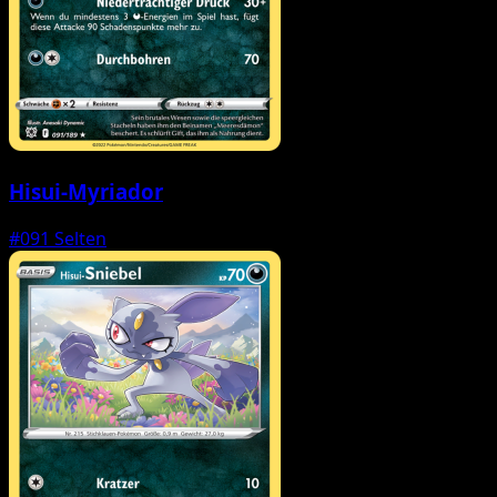
Hisui-Myriador
#091
Selten