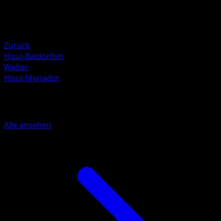
80
Rückzug
Schwäche
Kampf ×2
Zurück
Hisui-Baldorfish
Weiter
Hisui-Myriador
Mehr aus Astralglanz
Alle ansehen