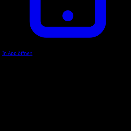
In App öffnen
Stachelsturm
10×
Wirf so lange 1 Münze, bis zum ersten Mal das Ergebnis
Zahl kommt. Diese Attacke fügt 10 Schadenspunkte pro
Kopf zu.
Illustrator
OKACHEKE
HP