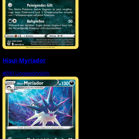
Hisui-Myriador
#090
Ungewöhnlich