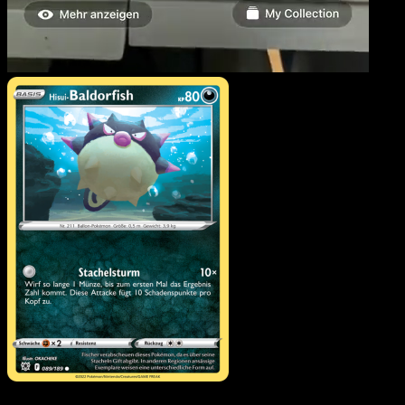
Hisui-Baldorfish
·
Astralglanz
#089