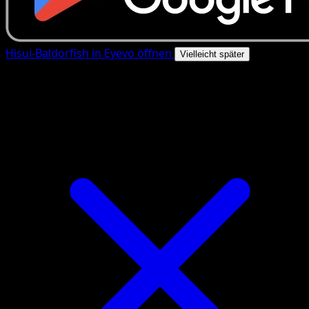
Hisui-Baldorfish in Eyevo öffnen
Vielleicht später
4.8★
|
50k+ Downloads
|
Kostenlos
Hisui-Baldorfish