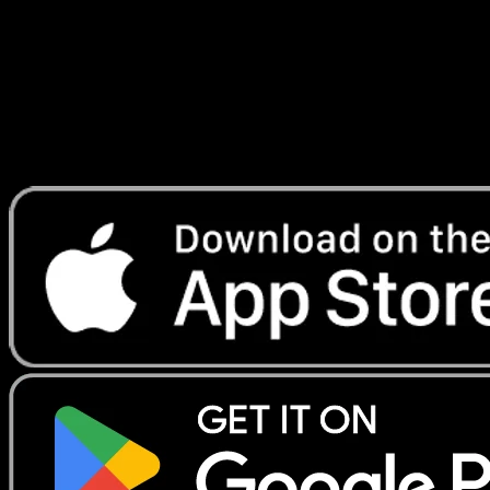
Lade Eyevo, um Karten sofort zu scannen und
Preise zu verfolgen.
Erhalte Live-Preise, Sammlungstools und schnelle Scans.
Öffne genau diese Karte in der App oder lade Eyevo jetzt
herunter.