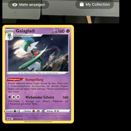
Galagladi
·
Astralglanz
#062