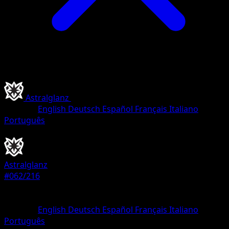
Astralglanz
•
#062/216
•
Holografisch Selten
Sprache
English
Deutsch
Español
Français
Italiano
Português
Pokémon
Rang 2
Astralglanz
#062/216
Seltenheit
Holografisch Selten
Sprache
English
Deutsch
Español
Français
Italiano
Português