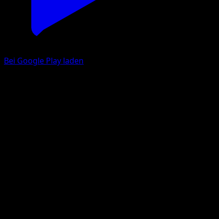
Bei Google Play laden
Galagladi
Astralglanz
Schwert & Schild
#062
Holografisch Selten
Atsushi Furusawa
Pokémon
Rang 2