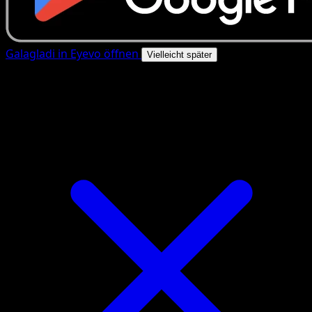
Galagladi in Eyevo öffnen
Vielleicht später
4.8★
|
50k+ Downloads
|
Kostenlos
Galagladi