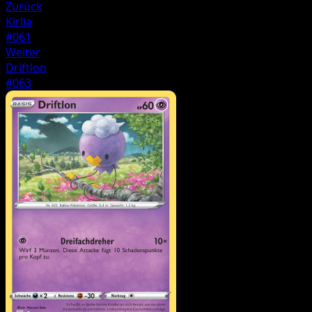
Zurück
Kirlia
#061
Weiter
Driftlon
#063