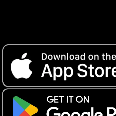
Lade Eyevo, um Karten sofort zu scannen und
Preise zu verfolgen.
Erhalte Live-Preise, Sammlungstools und schnelle Scans.
Öffne genau diese Karte in der App oder lade Eyevo jetzt
herunter.