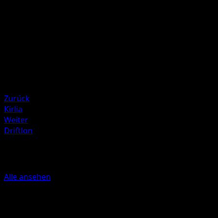
Illustrator
Atsushi Furusawa
HP
160
Rückzug
Schwäche
Unlicht ×2
Resistenz
Fighting -30
Zurück
Kirlia
Weiter
Driftlon
Mehr aus Astralglanz
Alle ansehen