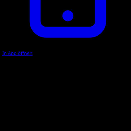
In App öffnen
Ability
Buddy Catch
Wirbelnder Schnitt
P
F
F
160
Verschiebe 1 Energie von diesem Pokémon auf 1 Pokémo
auf deiner Bank.