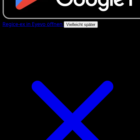
Regice-ex in Eyevo öffnen
Vielleicht später
4.8★
|
50k+ Downloads
|
Kostenlos
Regice-ex