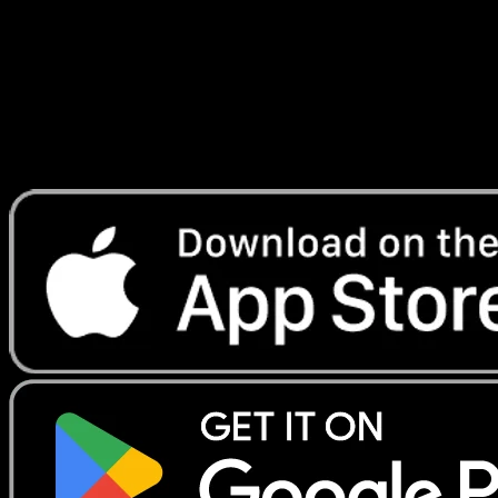
Lade Eyevo, um Karten sofort zu scannen und
Preise zu verfolgen.
Erhalte Live-Preise, Sammlungstools und schnelle Scans.
Öffne genau diese Karte in der App oder lade Eyevo jetzt
herunter.