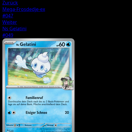
Zurück
Mega-Frosdedje-ex
#047
Weiter
Ns Gelatini
#049