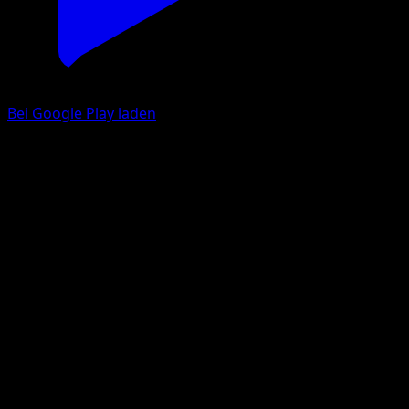
Bei Google Play laden
Regice-ex
Erhabene Helden
Mega-Entwicklung
#048
Doppelselten
akagi
Pokémon
Basis