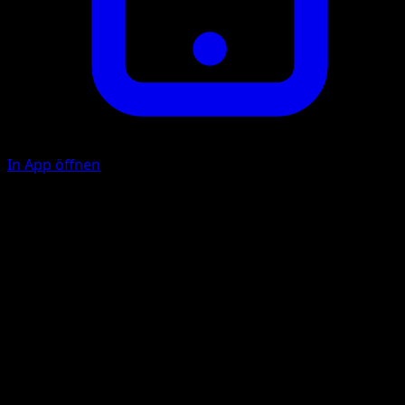
In App öffnen
Regi-Ladung
F
Lege bis zu 2 Basis-{W}-Energiekarten aus deinem
Ablagestapel an dieses Pokémon an.
Eisknast
W
F
F
F
140