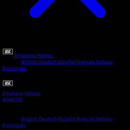
Erhabene Helden
•
#048/295
•
Doppelselten
Sprache
English
Deutsch
Español
Français
Italiano
Português
Pokémon
Basis
Erhabene Helden
#048/295
Seltenheit
Doppelselten
Sprache
English
Deutsch
Español
Français
Italiano
Português