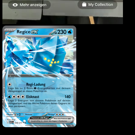
Regice-ex
·
Erhabene
Helden
#048