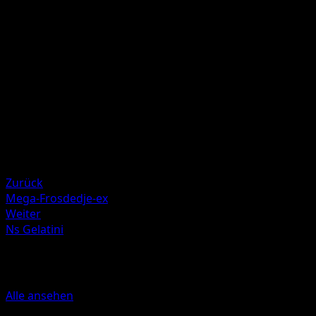
Lege 2 Energien von diesem Pokémon auf deinen
Ablagestapel, und das Aktive Pokémon deines Gegners ist
jetzt paralysiert.
Illustrator
akagi
HP
230
Rückzug
Schwäche
Metall ×2
Zurück
Mega-Frosdedje-ex
Weiter
Ns Gelatini
Mehr aus Erhabene Helden
Alle ansehen