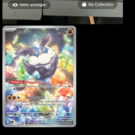
Rocara
·
Erhabene Helde
#242