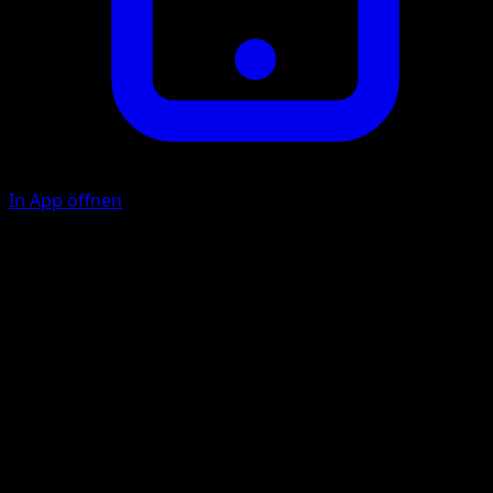
In App öffnen
Ability
Double Type
Konterjuwel
K
K
F
70+
Wenn dein Gegner 2 oder weniger verbleibende
Preiskarten hat, fügt diese Attacke 100 Schadenspunkte
mehr zu.