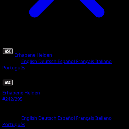
Erhabene Helden
•
#242/295
•
Selten, Illustration
Sprache
English
Deutsch
Español
Français
Italiano
Português
Pokémon
Basis
Erhabene Helden
#242/295
Seltenheit
Selten, Illustration
Sprache
English
Deutsch
Español
Français
Italiano
Português