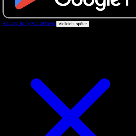
Rocara in Eyevo öffnen
Vielleicht später
4.8★
|
50k+ Downloads
|
Kostenlos
Rocara