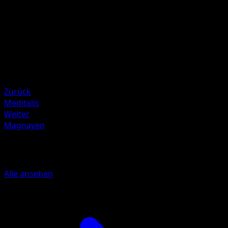
Illustrator
sui
HP
90
Rückzug
Schwäche
Pflanze ×2
Zurück
Meditalis
Weiter
Magnayen
Mehr aus Erhabene Helden
Alle ansehen