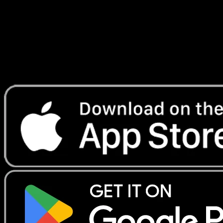
Lade Eyevo, um Karten sofort zu scannen und
Preise zu verfolgen.
Erhalte Live-Preise, Sammlungstools und schnelle Scans.
Öffne genau diese Karte in der App oder lade Eyevo jetzt
herunter.