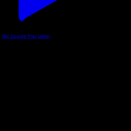
Bei Google Play laden
Rocara
Erhabene Helden
Mega-Entwicklung
#242
Selten, Illustration
sui
Pokémon
Basis