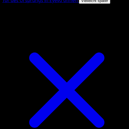
Tor des Ursprungs in Eyevo öffnen
Vielleicht später
4.8★
|
50k+ Downloads
|
Kostenlos
Tor des Ursprungs