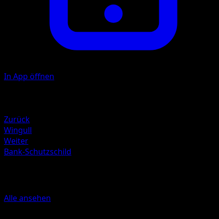
In App öffnen
Illustrator
Ryo Ueda
Rückzug
Zurück
Wingull
Weiter
Bank-Schutzschild
Mehr aus Arceus
Alle ansehen