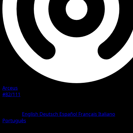
Arceus
#82/111
Seltenheit
Ungewöhnlich
Sprache
English
Deutsch
Español
Français
Italiano
Português