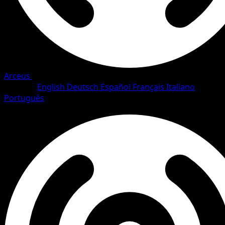
Arceus
•
#82/111
•
Ungewöhnlich
Sprache
English
Deutsch
Español
Français
Italiano
Português
Trainer