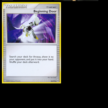
Tor des Ursprungs
·
Arceus
#82
Lade Eyevo, um Karten sofort zu scannen und
Preise zu verfolgen.