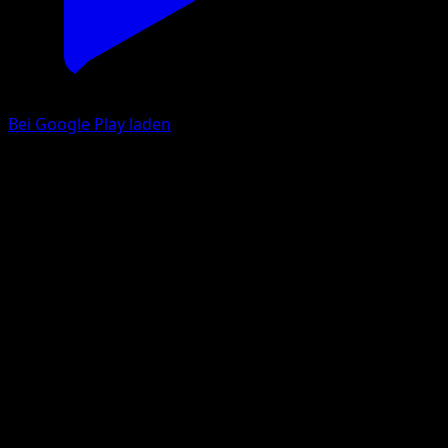
Bei Google Play laden
Tor des Ursprungs
Arceus
Platin
#82
Ungewöhnlich
Ryo Ueda
Trainer
Eyevo App holen