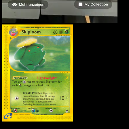
Hubelupf
·
Aquapolis
#60