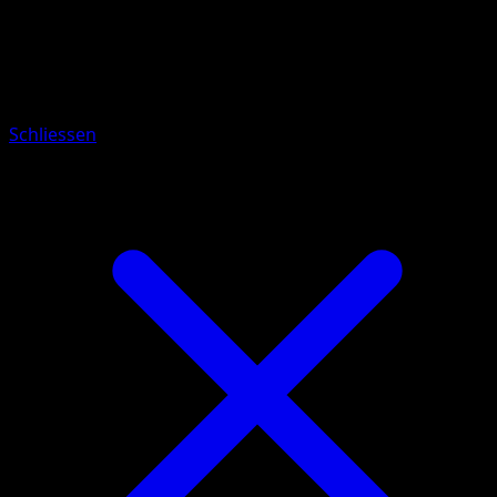
Pokémon
Rang 1
Hubelupf
Schliessen