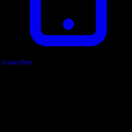
In App öffnen
Ability
Lightweight
Pausenpuder
F
10+
Wirf eine Münze. Bei 'Kopf' fügt dieser Angriff 10
Schadenspunkte plus 20 weitere Schadenspunkte zu. Bei