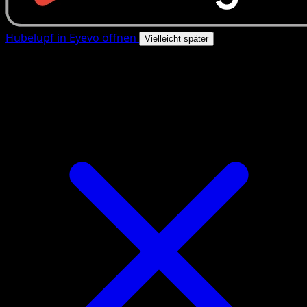
Hubelupf in Eyevo öffnen
Vielleicht später
4.8★
|
50k+ Downloads
|
Kostenlos
Hubelupf