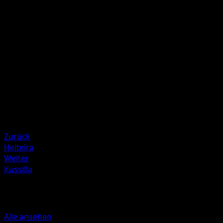
'Zahl' fügt dieser Angriff 10 Schadenspunkte zu und das
Verteidigende Pokémon ist jetzt gelähmt.
Illustrator
Yuka Morii
HP
60
Rückzug
Schwäche
Feuer ×2
Resistenz
Water -30
Zurück
Heiteira
Weiter
Kussilla
Mehr aus Aquapolis
Alle ansehen