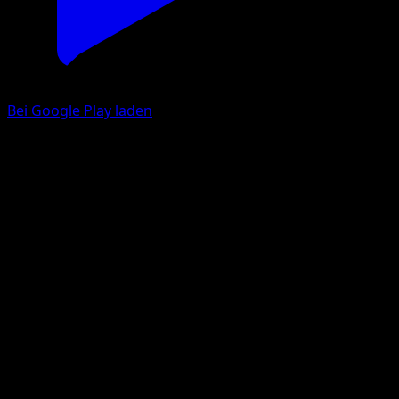
Bei Google Play laden
Hubelupf
Aquapolis
e-Card
#60
Ungewöhnlich
Yuka Morii
Pokémon
Rang 1