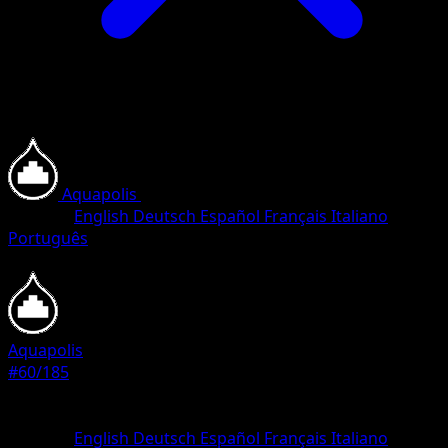
Aquapolis
•
#60/185
•
Ungewöhnlich
Sprache
English
Deutsch
Español
Français
Italiano
Português
Pokémon
Rang 1
Aquapolis
#60/185
Seltenheit
Ungewöhnlich
Sprache
English
Deutsch
Español
Français
Italiano