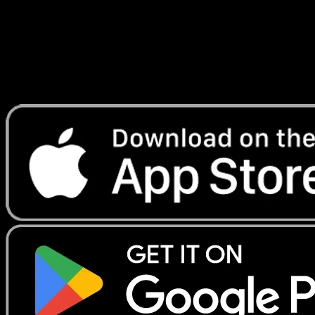
Lade Eyevo, um Karten sofort zu scannen und
Preise zu verfolgen.
Erhalte Live-Preise, Sammlungstools und schnelle Scans.
Öffne genau diese Karte in der App oder lade Eyevo jetzt
herunter.