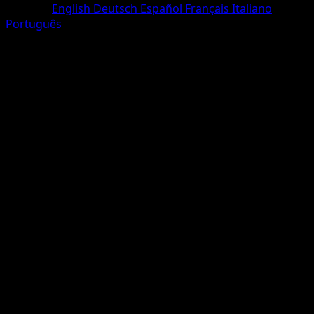
Sprache
English
Deutsch
Español
Français
Italiano
Português