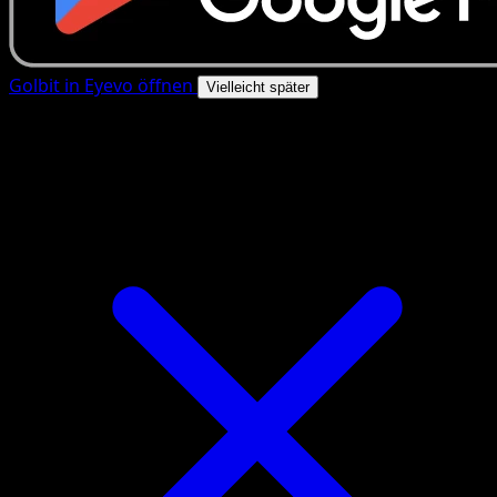
Golbit in Eyevo öffnen
Vielleicht später
4.8★
|
50k+ Downloads
|
Kostenlos
Golbit