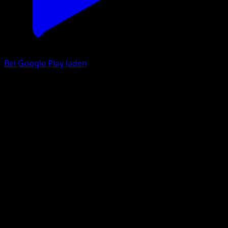
Bei Google Play laden
Golbit
Ewiger Anfang
XY
#34
Häufig
Sanosuke Sakuma
Pokémon
Basis