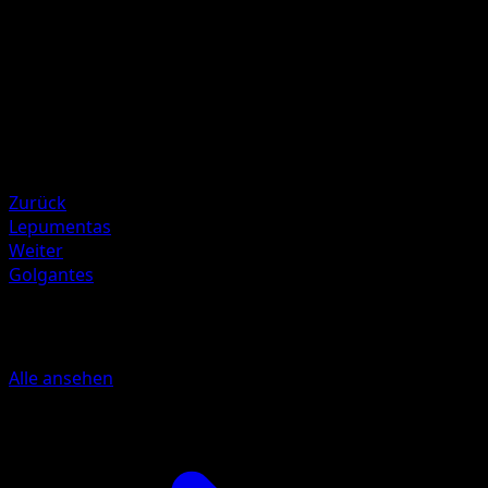
Sanosuke Sakuma
HP
90
Rückzug
Schwäche
Unlicht ×2
Resistenz
Fighting -20
Zurück
Lepumentas
Weiter
Golgantes
Mehr aus Ewiger Anfang
Alle ansehen