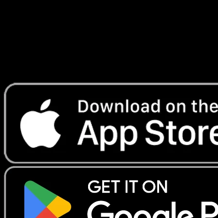
Lade Eyevo, um Karten sofort zu scannen und
Preise zu verfolgen.
Erhalte Live-Preise, Sammlungstools und schnelle Scans.
Öffne genau diese Karte in der App oder lade Eyevo jetzt
herunter.