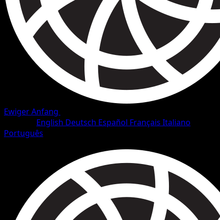
Ewiger Anfang
•
#34/101
•
Häufig
Sprache
English
Deutsch
Español
Français
Italiano
Português
Pokémon
Basis