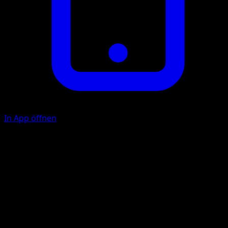
In App öffnen
Schmetterschlag
F
F
30
Wirf 1 Münze. Bei "Zahl" hat dieser Angriff keine
Auswirkungen.
Illustrator