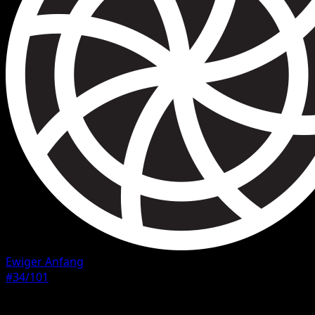
Ewiger Anfang
#34/101
Seltenheit
Häufig