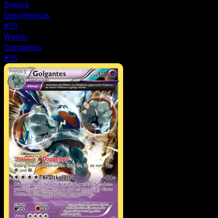
Zurück
Lepumentas
#33
Weiter
Golgantes
#35