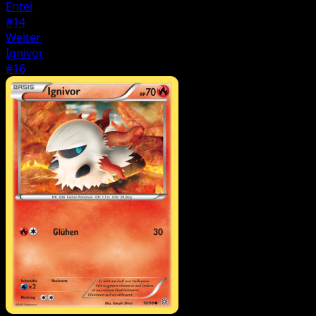
Entei
#14
Weiter
Ignivor
#16