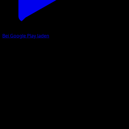
Bei Google Play laden
Entei
Ewiger Anfang
XY
#15
Selten
Mitsuhiro Arita
Pokémon
Basis