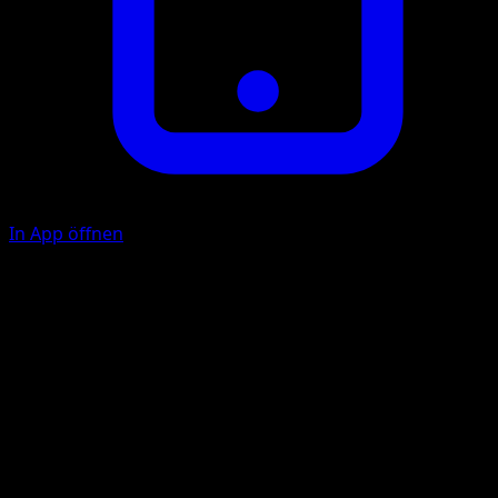
In App öffnen
Ability
{title}:
Flammenschirm
F
F
30
Während des nächsten Zuges deines Gegners wird
Schaden, der diesem Pokémon durch Angriffe zugefügt