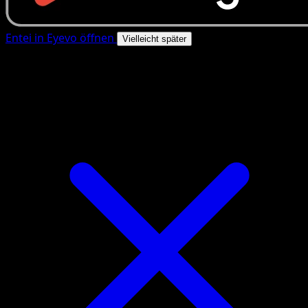
Entei in Eyevo öffnen
Vielleicht später
4.8★
|
50k+ Downloads
|
Kostenlos
Entei