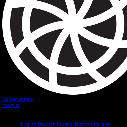
Ewiger Anfang
#15/101
Seltenheit
Selten
Sprache
English
Deutsch
Español
Français
Italiano