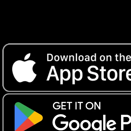
Lade Eyevo, um Karten sofort zu scannen und
Preise zu verfolgen.
Erhalte Live-Preise, Sammlungstools und schnelle Scans.
Öffne genau diese Karte in der App oder lade Eyevo jetzt
herunter.