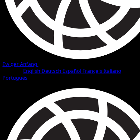
Ewiger Anfang
•
#15/101
•
Selten
Sprache
English
Deutsch
Español
Français
Italiano
Português
Pokémon
Basis