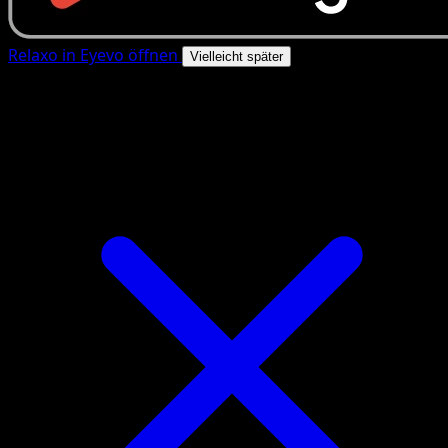
Relaxo in Eyevo öffnen
Vielleicht später
4.8★
|
50k+ Downloads
|
Kostenlos
Relaxo