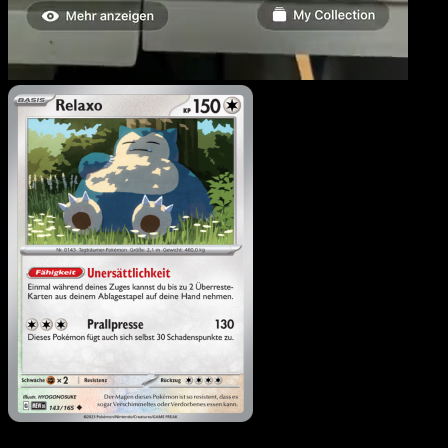
Relaxo
·
151
#143