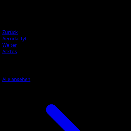
150
Rückzug
Schwäche
Kampf ×2
Zurück
Aerodactyl
Weiter
Arktos
Mehr aus 151
Alle ansehen