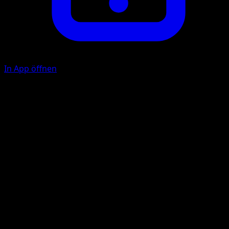
In App öffnen
Ability
Voraciousness
Prallpresse
F
F
F
130
Dieses Pokémon fügt auch sich selbst 30 Schadenspunkte
zu.
Illustrator
HYOGONOSUKE
HP