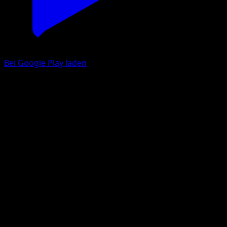
Bei Google Play laden
Relaxo
151
Karmesin & Purpur
#143
Ungewöhnlich
HYOGONOSUKE
Pokémon
Basis