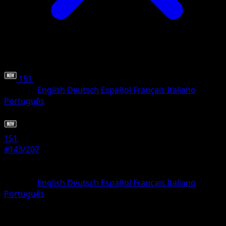
151
•
#143/207
•
Ungewöhnlich
Sprache
English
Deutsch
Español
Français
Italiano
Português
Pokémon
Basis
151
#143/207
Seltenheit
Ungewöhnlich
Sprache
English
Deutsch
Español
Français
Italiano
Português