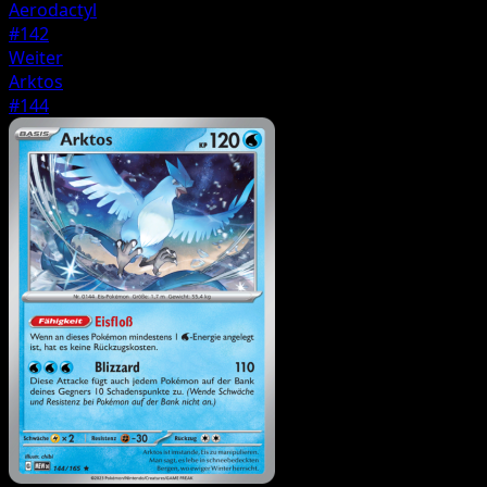
Aerodactyl
#142
Weiter
Arktos
#144