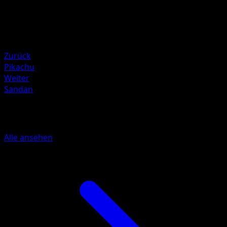
120
Rückzug
Schwäche
Kampf ×2
Zurück
Pikachu
Weiter
Sandan
Mehr aus 151
Alle ansehen