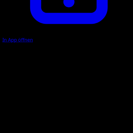
In App öffnen
Ability
Electrical Grounding
Donner
E
E
F
180
Dieses Pokémon fügt auch sich selbst 50 Schadenspunkte
zu.
Illustrator
Naoyo Kimura
HP