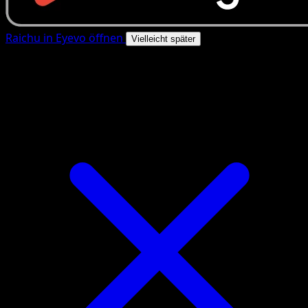
Raichu in Eyevo öffnen
Vielleicht später
4.8★
|
50k+ Downloads
|
Kostenlos
Raichu