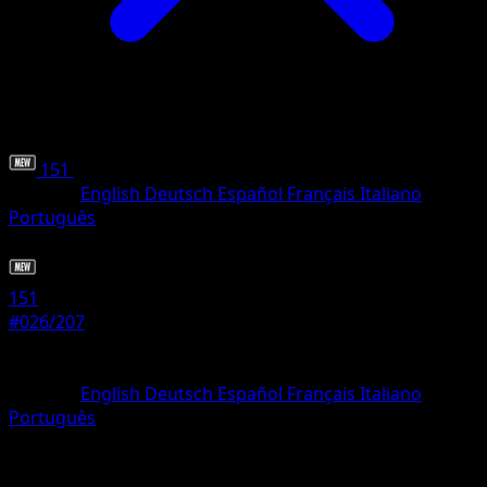
151
•
#026/207
•
Selten
Sprache
English
Deutsch
Español
Français
Italiano
Português
Pokémon
Rang 1
151
#026/207
Seltenheit
Selten
Sprache
English
Deutsch
Español
Français
Italiano
Português