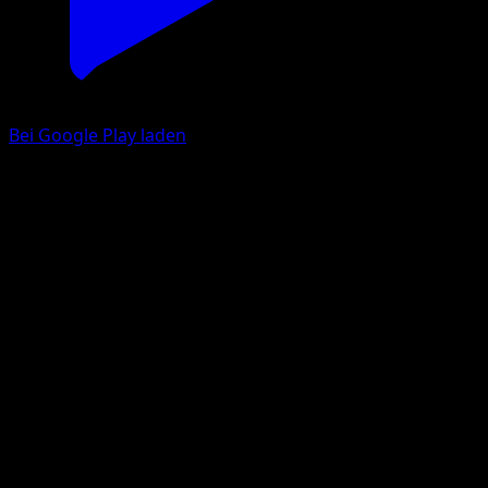
Bei Google Play laden
Raichu
151
Karmesin & Purpur
#026
Selten
Naoyo Kimura
Pokémon
Rang 1