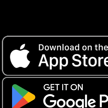
Lade Eyevo, um Karten sofort zu scannen und
Preise zu verfolgen.
Erhalte Live-Preise, Sammlungstools und schnelle Scans.
Öffne genau diese Karte in der App oder lade Eyevo jetzt
herunter.