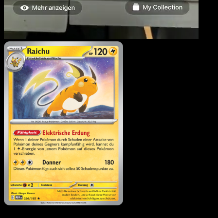
Raichu
·
151
#026