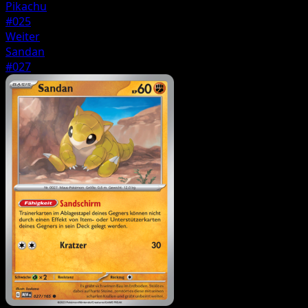
Pikachu
#025
Weiter
Sandan
#027