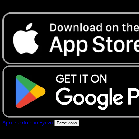
rapide. Apri questa carta nell'app o scarica ora.
Apri Purrloin in Eyevo
Forse dopo
4.8★
|
50k+ download
|
Gratis