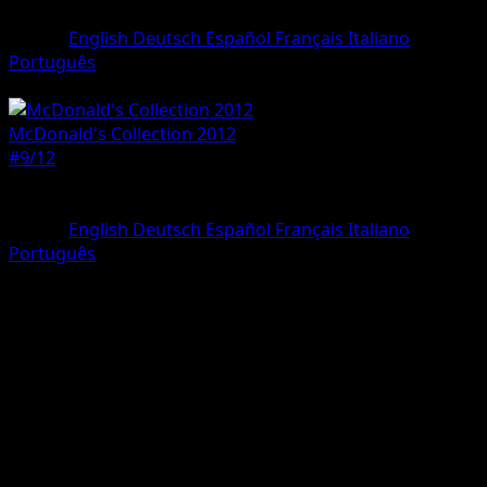
#9/12
•
Holo Rare
Lingua
English
Deutsch
Español
Français
Italiano
Português
Pokemon
Basic
McDonald's Collection 2012
#9/12
Rarità
Holo Rare
Lingua
English
Deutsch
Español
Français
Italiano
Português