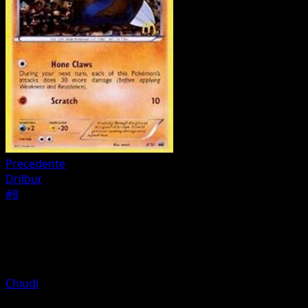
Precedente
Drilbur
#8
Pokemon
Basic
Purrloin
Chiudi