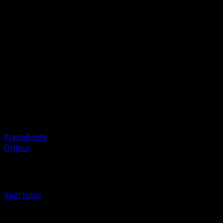
Knock Off
20
Flip a coin. If heads, discard a random card from your
opponent’s hand.
Artista
Atsuko Nishida
HP
60
Ritirata
Precedente
Drilbur
Altro da McDonald's Collection 2012
Vedi tutto