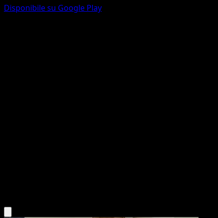
Disponibile su Google Play
Purrloin
McDonald's Collection 2012
McDonald's Collection
#9
Holo Rare
Atsuko Nishida
Pokemon
Basic
Darkness
Scarica l'app Eyevo