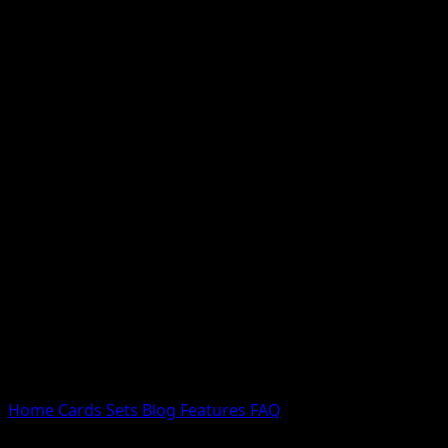
Nessun risultato
Prova con nomi Pokemon, nomi dei set o tipi di carta.
Lingua
Home
Cards
Sets
Blog
Features
FAQ