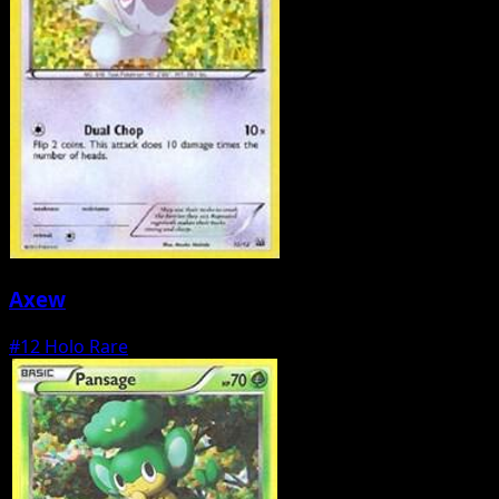
Axew
#12
Holo Rare