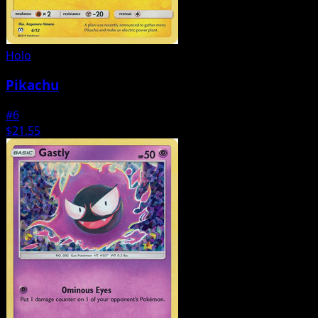
Holo
Pikachu
#6
$21.55