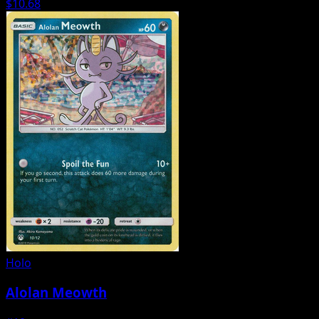
$10.68
Holo
Alolan Meowth