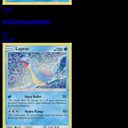
Holo
Alolan Sandshrew
#4
$4.09