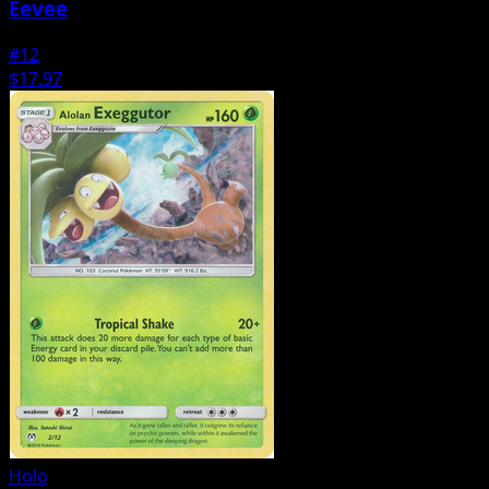
Eevee
#12
$17.97
Holo