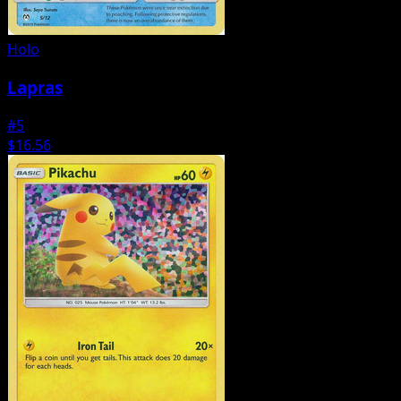
Holo
Lapras
#5
$16.56