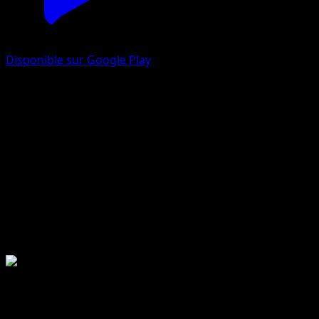
Disponible sur Google Play
McDonald's Collection 2019
McDonald's Collection
2019-10-15
12 total cards
12 printed cards
MCD19
McDonald's Collection Série
2019-10-15
McDonald's Collection 2019