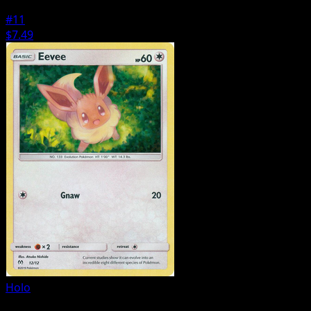
#11
$7.49
Holo