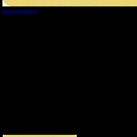
Onix
Holo Rare
Toutes les cartes (12)
FAQ du set
Combien de cartes dans McDonald's Collection 2019 ?
McDonald's Collection 2019 contient 12 cartes, dont 12
cartes officiellement imprimées.
Où trouver les cartes McDonald's Collection 2019 les
plus précieuses ?
Utilisez le guide des prix ou la page
Top 5 pour voir les prix de marché les plus élevés de ce
set.
Puis-je parcourir les cartes McDonald's Collection 2019
par rareté ou par type ?
Oui - utilisez les liens rapides
ci‑dessus pour filtrer par rareté ou par type.