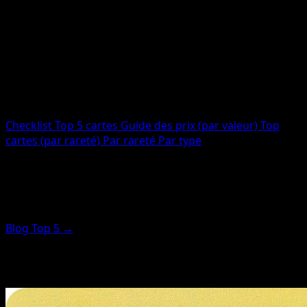
Cartes totales
12
Imprimées
12
Code
MCD19
Checklist
Top 5 cartes
Guide des prix (par valeur)
Top
cartes (par rareté)
Par rareté
Par type
Top cartes (mise en avant par
rareté)
Blog Top 5 →
Ces cartes sont classées par score de rareté (pas par
prix). Pour les plus chères, utilisez le guide des prix.