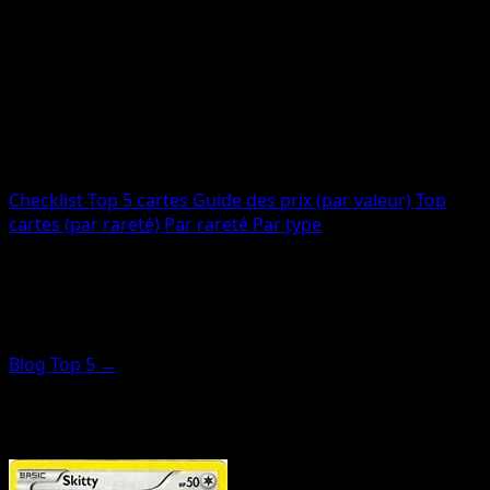
Cartes totales
12
Imprimées
12
Code
MCD15
Checklist
Top 5 cartes
Guide des prix (par valeur)
Top
cartes (par rareté)
Par rareté
Par type
Top cartes (mise en avant par
rareté)
Blog Top 5 →
Ces cartes sont classées par score de rareté (pas par
prix). Pour les plus chères, utilisez le guide des prix.