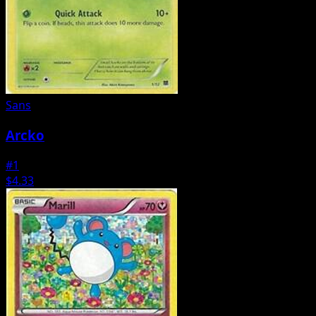
Sans
Arcko
#1
$4.33