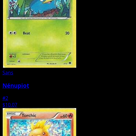
Sans
Nénupiot
#2
$10.07