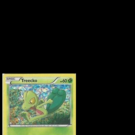
Collection McDonald's 2015 contient 12 cartes, dont 12
cartes officiellement imprimées.
Où trouver les cartes Collection McDonald's 2015 les
plus précieuses ?
Utilisez le guide des prix ou la page
Top 5 pour voir les prix de marché les plus élevés de ce
set.
Puis-je parcourir les cartes Collection McDonald's 2015
par rareté ou par type ?
Oui - utilisez les liens rapides
ci‑dessus pour filtrer par rareté ou par type.