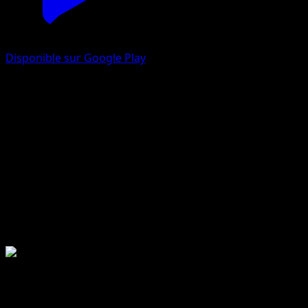
Disponible sur Google Play
Collection McDonald's 2015
Collection McDonald's
2015-11-27
12 total cards
12 printed cards
MCD15
Collection McDonald's Série
2015-11-27
Collection McDonald's 2015