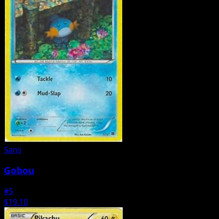
Sans
Gobou
#5
$19.10